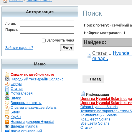
Поиск
Авторизация
Логин:
Поиск по тегу:
«семейный а
Пароль:
Найдено материалов:
1
Запомнить меня
Найдено:
Забыли пароль?
Статьи
Hyundai
→
январь
Меню
Скидки по клубной карте
Народный тест-драйв Солярис
← Назад
Форум
Статьи
Фотогалерея
Информация
Видео
Цены на Hyundai Solaris сед
Вопросы и ответы
Цены на Hyundai Solaris хэтч
Обзор Hyundai Solaris
Отзывы владельцев Solaris
Технические характеристики So
Блоги
Комплектации Solaris
Клубы
Краш-тест Solaris
Новости дилеров Hyundai
Все цвета Solaris
Дилеры Hyundai
Статьи
Доска объявлений