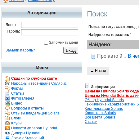
Поиск
Авторизация
Логин:
Поиск по тегу:
«светодиод
Пароль:
Найдено материалов:
1
Запомнить меня
Найдено:
Забыли пароль?
Про авто 9
В че
→
Меню
← Назад
Скидки по клубной карте
Народный тест-драйв Солярис
Информация
Форум
Цены на Hyundai Solaris сед
Статьи
Цены на Hyundai Solaris хэтч
Фотогалерея
Обзор Hyundai Solaris
Видео
Технические характеристики So
Вопросы и ответы
Комплектации Solaris
Краш-тест Solaris
Отзывы владельцев Solaris
Все цвета Solaris
Блоги
Статьи
Клубы
Новости дилеров Hyundai
Дилеры Hyundai
Доска объявлений