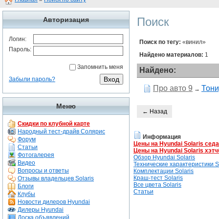
Поиск
Авторизация
Логин:
Поиск по тегу:
«винил»
Пароль:
Найдено материалов:
1
Запомнить меня
Найдено:
Забыли пароль?
Про авто 9
Тони
→
Меню
← Назад
Скидки по клубной карте
Народный тест-драйв Солярис
Информация
Форум
Цены на Hyundai Solaris сед
Статьи
Цены на Hyundai Solaris хэтч
Фотогалерея
Обзор Hyundai Solaris
Видео
Технические характеристики So
Вопросы и ответы
Комплектации Solaris
Краш-тест Solaris
Отзывы владельцев Solaris
Все цвета Solaris
Блоги
Статьи
Клубы
Новости дилеров Hyundai
Дилеры Hyundai
Доска объявлений