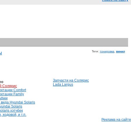
Теги:
тонировка
,
винил
ы
Запчасти на Солярис
ео
Lada Largus
й Солярис
лектации Comfort
лектации Family
афии
вида Hyundai Solaris
undai Solaris
olaris хэтчбек
 ходовой, и т.п.
Реклама на сайте