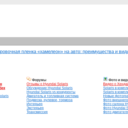
ровочная пленка «хамелеон» на авто: преимущества и вид
Форумы
Фото и вид
ан
Отзывы о Hyundai Solaris
Видео о Хенда
бек
Обсуждение Hyundai Solaris
Solaris в комп
Hyundai Solaris vs конкуренты
Solaris в комп
laris
Двигатель и топливная система
Новые фотогр
Подвеска, рулевое, тормоза
Фото внешнего 
Интерьер
Фото салона Hy
Экстерьер
Фото Hyundai S
Трансмиссия
Фото двигателя,