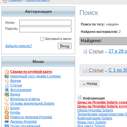
Поиск
Авторизация
Логин:
Поиск по тегу:
«акция»
Пароль:
Найдено материалов:
2
Запомнить меня
Найдено:
Забыли пароль?
Статьи
27 и 28
→
Меню
Статьи
С 1 по 3
→
Скидки по клубной карте
Народный тест-драйв Солярис
Форум
← Назад
Статьи
Фотогалерея
Видео
Информация
Вопросы и ответы
Цены на Hyundai Solaris сед
Отзывы владельцев Solaris
Цены на Hyundai Solaris хэтч
Блоги
Обзор Hyundai Solaris
Клубы
Технические характеристики So
Новости дилеров Hyundai
Комплектации Solaris
Дилеры Hyundai
Краш-тест Solaris
Доска объявлений
Все цвета Solaris