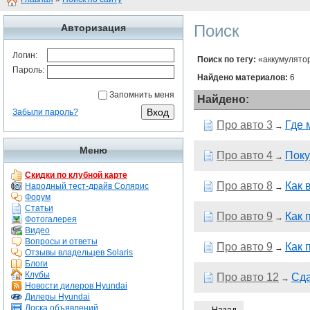
Поиск
Авторизация
Логин:
Поиск по тегу:
«аккумулято
Пароль:
Найдено материалов:
6
Запомнить меня
Найдено:
Забыли пароль?
Про авто 3
Где 
→
Меню
Про авто 4
Поку
→
Скидки по клубной карте
Про авто 8
Как 
Народный тест-драйв Солярис
→
Форум
Статьи
Про авто 9
Как 
→
Фотогалерея
Видео
Вопросы и ответы
Про авто 9
Как 
→
Отзывы владельцев Solaris
Блоги
Клубы
Про авто 12
Сда
→
Новости дилеров Hyundai
Дилеры Hyundai
Доска объявлений