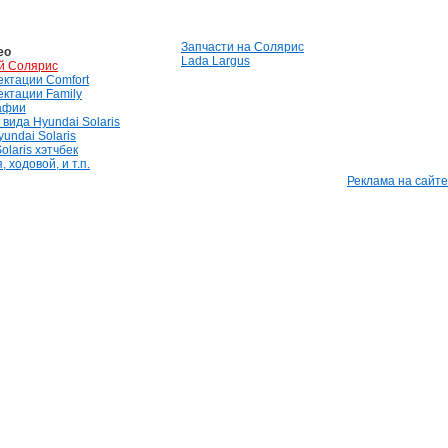
Запчасти на Солярис
ео
Lada Largus
й Солярис
лектации Comfort
лектации Family
афии
вида Hyundai Solaris
undai Solaris
olaris хэтчбек
 ходовой, и т.п.
Реклама на сайте