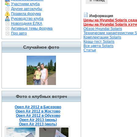
← Назад
Участники клуба
Другие автоклубы
Правила форума
Информация
Руководство клуба
Цены на Hyundai Solaris сед
Новогодняя ЁЛКА
Цены на Hyundai Solaris хэтч
Активные темы форума
Обзор Hyundai Solaris
Технические характеристики So
Про авто
Комплектации Solaris
Краш-тест Solaris
Все цвета Solaris
Случайное фото
Статьи
Фото с клубных встреч
Open Air 2012 в Бисерово
Open Air 2012 в Жостово
Open Air 2012 в Обухово
Open Air 2013 (июнь)
Open Air 2013 (июль)