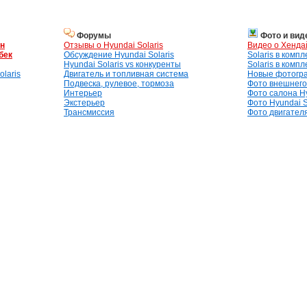
Форумы
Фото и вид
ан
Отзывы о Hyundai Solaris
Видео о Хенда
бек
Обсуждение Hyundai Solaris
Solaris в комп
Hyundai Solaris vs конкуренты
Solaris в комп
laris
Двигатель и топливная система
Новые фотогр
Подвеска, рулевое, тормоза
Фото внешнего 
Интерьер
Фото салона Hy
Экстерьер
Фото Hyundai S
Трансмиссия
Фото двигателя,