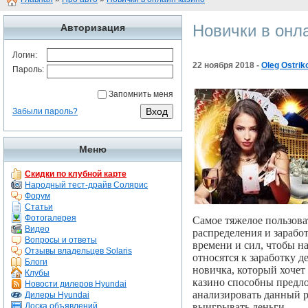
Новички в онл
Авторизация
Логин:
22 ноября 2018 -
Oleg Ostrik
Пароль:
Запомнить меня
Забыли пароль?
Меню
Скидки по клубной карте
Народный тест-драйв Солярис
Форум
Статьи
Фотогалерея
Самое тяжелое пользова
Видео
распределения и заработ
Вопросы и ответы
времени и сил, чтобы н
Отзывы владельцев Solaris
относятся к заработку 
Блоги
новичка, который хочет 
Клубы
казино способны предло
Новости дилеров Hyundai
анализировать данный р
Дилеры Hyundai
Доска объявлений
выигрывать деньги.