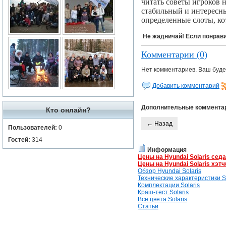
читать советы игроков 
стабильный и интересны
определенные слоты, кот
Не жадничай! Если понрави
Комментарии (0)
Нет комментариев. Ваш буде
Добавить комментарий
Дополнительные коммента
Кто онлайн?
← Назад
Пользователей:
0
Гостей:
314
Информация
Цены на Hyundai Solaris сед
Цены на Hyundai Solaris хэтч
Обзор Hyundai Solaris
Технические характеристики So
Комплектации Solaris
Краш-тест Solaris
Все цвета Solaris
Статьи