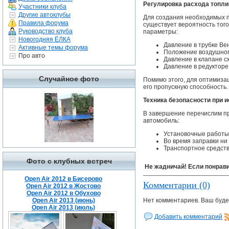
Регулировка расхода топли
Участники клуба
Другие автоклубы
Для создания необходимых п
Правила форума
существует вероятность того
Руководство клуба
параметры:
Новогодняя ЁЛКА
Давление в трубке Ве
Активные темы форума
Положение воздушног
Про авто
Давление в клапане с
Давление в редукторе
Случайное фото
Помимо этого, для оптимиза
его пропускную способность.
Техника безопасности при 
В завершение перечислим пр
автомобиль:
Установочные работы
Во время заправки ни
Транспортное средст
Фото с клубных встреч
Не жадничай! Если понрави
Open Air 2012 в Бисерово
Комментарии (0)
Open Air 2012 в Жостово
Open Air 2012 в Обухово
Open Air 2013 (июнь)
Нет комментариев. Ваш буде
Open Air 2013 (июль)
Добавить комментарий