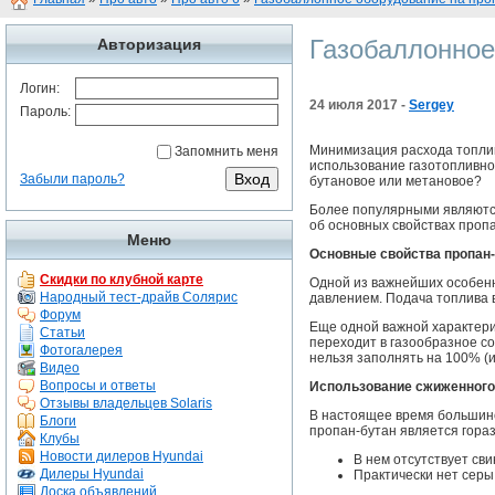
Газобаллонное
Авторизация
Логин:
24 июля 2017 -
Sergey
Пароль:
Минимизация расхода топлив
Запомнить меня
использование газотопливной
Забыли пароль?
бутановое или метановое?
Более популярными являются
об основных свойствах пропа
Меню
Основные свойства пропан
Скидки по клубной карте
Одной из важнейших особенно
Народный тест-драйв Солярис
давлением. Подача топлива в
Форум
Еще одной важной характери
Статьи
переходит в газообразное со
Фотогалерея
нельзя заполнять на 100% (и
Видео
Вопросы и ответы
Использование сжиженного 
Отзывы владельцев Solaris
В настоящее время большинс
Блоги
пропан-бутан является гора
Клубы
Новости дилеров Hyundai
В нем отсутствует св
Дилеры Hyundai
Практически нет серы
Доска объявлений