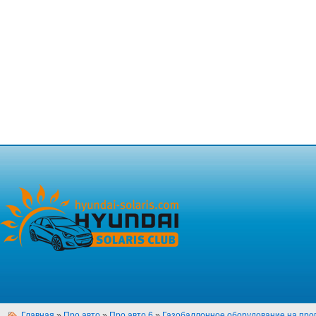
Главная
»
Про авто
»
Про авто 6
»
Газобаллонное оборудование на про