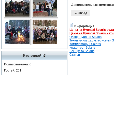
Дополнительные коммента
← Назад
Информация
Цены на Hyundai Solaris сед
Цены на Hyundai Solaris хэтч
Обзор Hyundai Solaris
Технические характеристики So
Комплектации Solaris
Краш-тест Solaris
Все цвета Solaris
Статьи
Кто онлайн?
Пользователей:
0
Гостей:
261