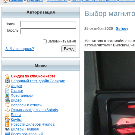
Выбор магнито
Авторизация
Логин:
25 октября 2020 -
Sergey
Пароль:
Магнитола в автомобиле пом
Запомнить меня
автомагнитолу? Выясним, че
Забыли пароль?
Меню
Скидки по клубной карте
Народный тест-драйв Солярис
Форум
Статьи
Фотогалерея
Видео
Вопросы и ответы
Отзывы владельцев Solaris
Блоги
Клубы
Новости дилеров Hyundai
Дилеры Hyundai
Доска объявлений