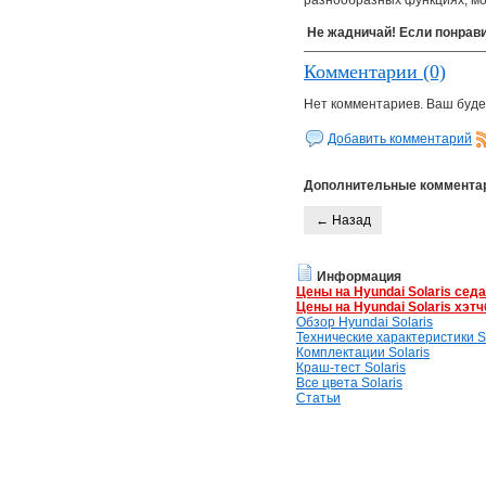
разнообразных функциях, мо
Не жадничай! Если понрави
Комментарии (0)
Нет комментариев. Ваш буде
Добавить комментарий
Дополнительные коммента
← Назад
Информация
Цены на Hyundai Solaris сед
Цены на Hyundai Solaris хэтч
Обзор Hyundai Solaris
Технические характеристики So
Комплектации Solaris
Краш-тест Solaris
Все цвета Solaris
Статьи