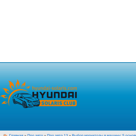
Главная
»
Про авто
»
Про авто 13
»
Выбор магнитолы в машину: 5 основ