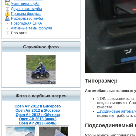
Участники клуба
Другие автоклубы
Правила форума
Руководство клуба
Новогодняя ЁЛКА
Активные темы форума
Про авто
Случайное фото
Типоразмер
Автомобильные головные ус
Фото с клубных встреч
1 DIN автомагнитолы. 
поздних моделях. Со
Open Air 2012 в Бисерово
качестве;
Open Air 2012 в Жостово
Двухдиновые автомаг
Open Air 2012 в Обухово
позволяют работать с
Open Air 2013 (июнь)
Open Air 2013 (июль)
Подсоединяемый 
Чтобы узнать, как подобрать