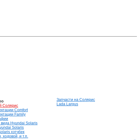
Запчасти на Солярис
ео
Lada Largus
й Солярис
лектации Comfort
лектации Family
афии
вида Hyundai Solaris
undai Solaris
olaris хэтчбек
 ходовой, и т.п.