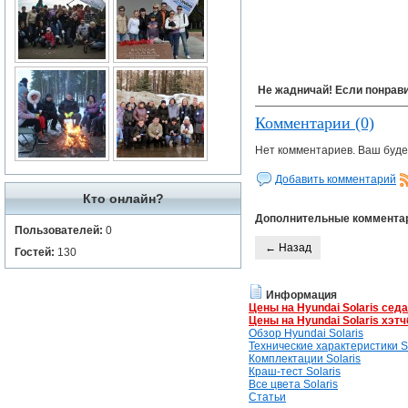
Не жадничай! Если понрави
Комментарии (0)
Нет комментариев. Ваш буде
Добавить комментарий
Кто онлайн?
Дополнительные коммента
Пользователей:
0
← Назад
Гостей:
130
Информация
Цены на Hyundai Solaris сед
Цены на Hyundai Solaris хэтч
Обзор Hyundai Solaris
Технические характеристики So
Комплектации Solaris
Краш-тест Solaris
Все цвета Solaris
Статьи