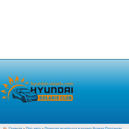
Главная
»
Про авто
»
Принцип выигрыша в казино Вулкан Платинум