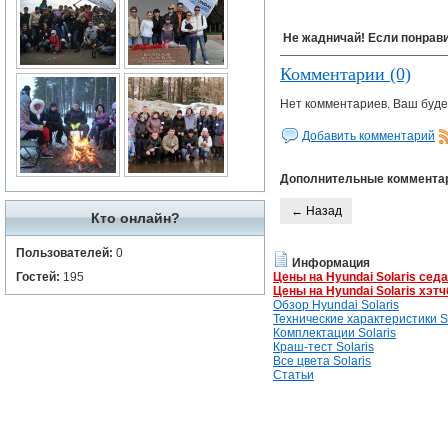
Не жадничай! Если понрави
Комментарии (0)
Нет комментариев. Ваш буде
Добавить комментарий
Дополнительные коммента
← Назад
Кто онлайн?
Пользователей:
0
Информация
Цены на Hyundai Solaris сед
Гостей:
195
Цены на Hyundai Solaris хэтч
Обзор Hyundai Solaris
Технические характеристики So
Комплектации Solaris
Краш-тест Solaris
Все цвета Solaris
Статьи