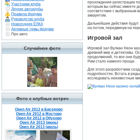
прохождения регистрации по
Участники клуба
которым вы сейчас имеете д
Другие автоклубы
соответствии с выбранным ва
Правила форума
аккаунтом.
Руководство клуба
Дальнейшие действия будут 
Новогодняя ЁЛКА
на потом, передвинув на пе
Активные темы форума
Про авто
Игровой зал
Случайное фото
Игровой зал Вулкан Неон ка
древний мир и детективы. Ос
продолжений, то все они буд
Рим стало намного проще.
Для этого разработчики соз
подробностях. Встать в ряды
исследовать неизвестные ми
Фото с клубных встреч
Open Air 2012 в Бисерово
Open Air 2012 в Жостово
Open Air 2012 в Обухово
Open Air 2013 (июнь)
Open Air 2013 (июль)