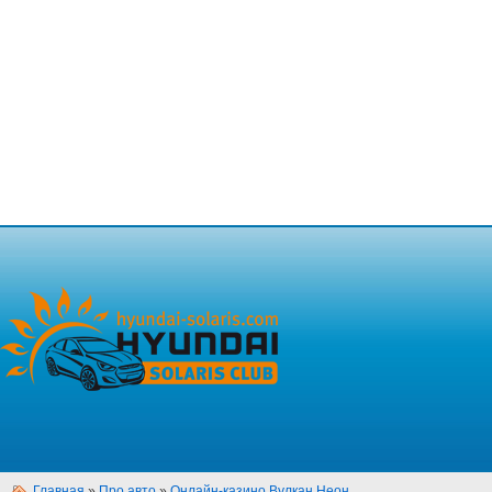
Главная
»
Про авто
»
Онлайн-казино Вулкан Неон