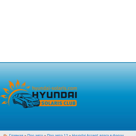
Главная
»
Про авто
»
Про авто 12
»
Hyundai Accent: влага в фарах