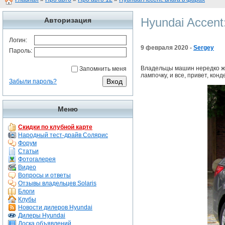
Hyundai Accent
Авторизация
Логин:
9 февраля 2020 -
Sergey
Пароль:
Владельцы машин нередко жа
Запомнить меня
лампочку, и все, привет, конд
Забыли пароль?
Меню
Скидки по клубной карте
Народный тест-драйв Солярис
Форум
Статьи
Фотогалерея
Видео
Вопросы и ответы
Отзывы владельцев Solaris
Блоги
Клубы
Новости дилеров Hyundai
Дилеры Hyundai
Доска объявлений