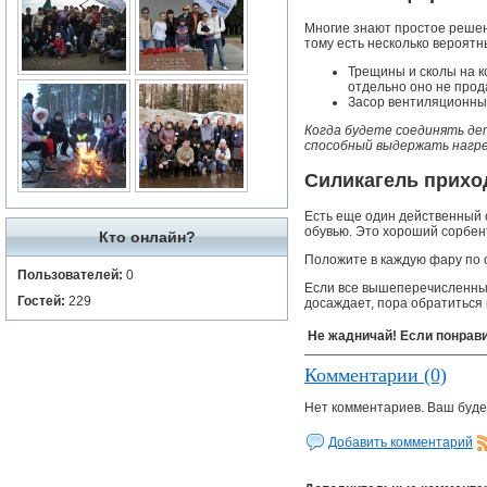
Многие знают простое реше
тому есть несколько вероятн
Трещины и сколы на к
отдельно оно не прод
Засор вентиляционных
Когда будете соединять де
способный выдержать нагре
Силикагель прихо
Есть еще один действенный с
обувью. Это хороший сорбент
Кто онлайн?
Положите в каждую фару по о
Пользователей:
0
Если все вышеперечисленные
Гостей:
229
досаждает, пора обратиться 
Не жадничай! Если понрави
Комментарии (0)
Нет комментариев. Ваш буде
Добавить комментарий