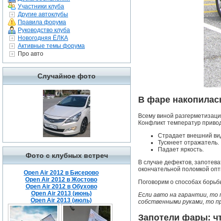
Участники клуба
Другие автоклубы
Правила форума
Руководство клуба
Новогодняя ЁЛКА
Активные темы форума
Про авто
Случайное фото
В фаре накопилас
Всему виной разгерметизаци
Конфликт температур привод
Страдает внешний ви
Тускнеет отражатель.
Падает яркость.
Фото с клубных встреч
В случае дефектов, запотева
окончательной поломкой опт
Open Air 2012 в Бисерово
Open Air 2012 в Жостово
Поговорим о способах борьб
Open Air 2012 в Обухово
Open Air 2013 (июнь)
Если авто на гарантии, то 
Open Air 2013 (июль)
собственными руками, то п
Запотели фары: ч