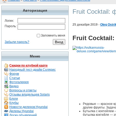
Fruit Cocktail
Авторизация
Логин:
25 декабря 2019 -
Oleg Ostri
Пароль:
Запомнить меня
Fruit Cocktai
Забыли пароль?
Меню
Скидки по клубной карте
Народный тест-драйв Солярис
Форум
Статьи
Фотогалерея
Видео
Вопросы и ответы
Отзывы владельцев Solaris
Блоги
Клубы
Рядовые — красное кр
Новости дилеров Hyundai
другие фрукты. Задач
Дилеры Hyundai
Бутылка с коктейлем 
бутылка коктейля — э
Доска объявлений