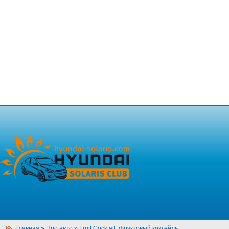
Главная
»
Про авто
»
Fruit Cocktail: фруктовый коктейль