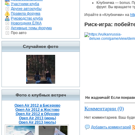
Клубничка — bonus. П
Участники клуба
фрукт. Вы вращаете т
Другие автоклубы
Правила форума
Играйте в «Клубнички» на
ht
Руководство клуба
Новогодняя ЁЛКА
Риск-игра: побейт
Активные темы форума
Про авто
Случайное фото
Фото с клубных встреч
Не жадничай! Если понрави
Open Air 2012 в Бисерово
Комментарии (0)
Open Air 2012 в Жостово
Open Air 2012 в Обухово
Нет комментариев. Ваш буде
Open Air 2013 (июнь)
Open Air 2013 (июль)
Добавить комментарий