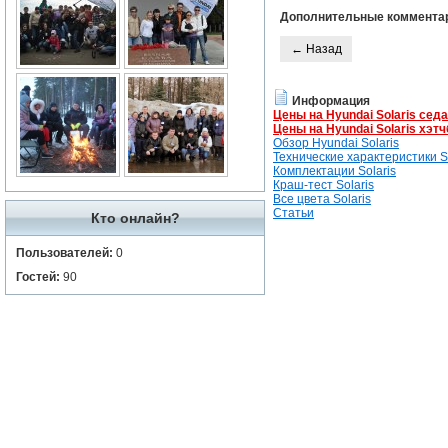
Дополнительные коммента
← Назад
Информация
Цены на Hyundai Solaris сед
Цены на Hyundai Solaris хэтч
Обзор Hyundai Solaris
Технические характеристики So
Комплектации Solaris
Краш-тест Solaris
Все цвета Solaris
Статьи
Кто онлайн?
Пользователей:
0
Гостей:
90