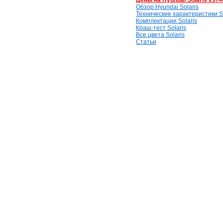
Цены на Hyundai Solaris хэтч
Обзор Hyundai Solaris
Технические характеристики So
Комплектации Solaris
Краш-тест Solaris
Все цвета Solaris
Статьи