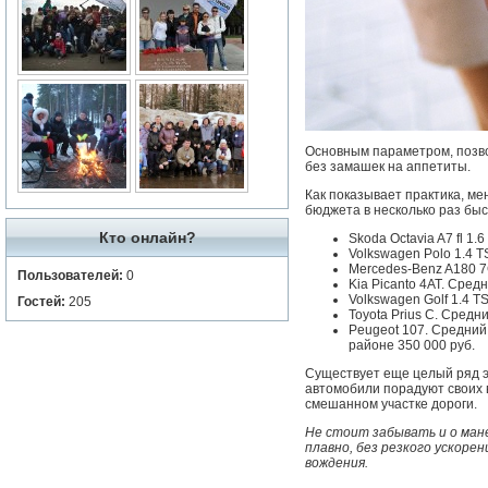
Основным параметром, позв
без замашек на аппетиты.
Как показывает практика, м
бюджета в несколько раз бы
Кто онлайн?
Skoda Octavia A7 fl 1
Volkswagen Polo 1.4 T
Mercedes-Benz A180 7G
Пользователей:
0
Kia Picanto 4АТ. Сред
Volkswagen Golf 1.4 T
Гостей:
205
Toyota Prius C. Средни
Peugeot 107. Средний 
районе 350 000 руб.
Существует еще целый ряд эко
автомобили порадуют своих 
смешанном участке дороги.
Не стоит забывать и о мане
плавно, без резкого ускоре
вождения.