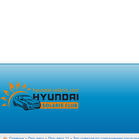
Главная
»
Про авто
»
Про авто 11
»
Топ советов по сокращению расходо