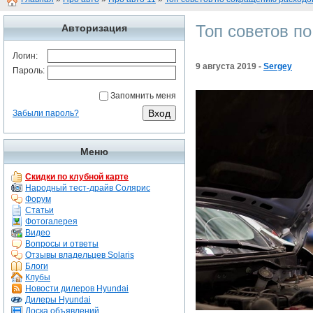
Топ советов п
Авторизация
Логин:
9 августа 2019 -
Sergey
Пароль:
Запомнить меня
Забыли пароль?
Меню
Скидки по клубной карте
Народный тест-драйв Солярис
Форум
Статьи
Фотогалерея
Видео
Вопросы и ответы
Отзывы владельцев Solaris
Блоги
Клубы
Новости дилеров Hyundai
Дилеры Hyundai
Доска объявлений