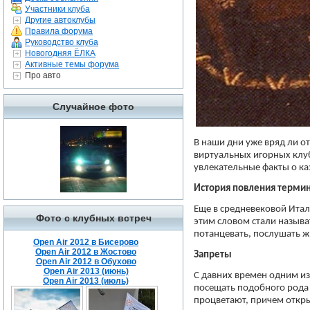
Участники клуба
Другие автоклубы
Правила форума
Руководство клуба
Новогодняя ЁЛКА
Активные темы форума
Про авто
Случайное фото
В наши дни уже вряд ли о
виртуальных игорных клуб
увлекательные факты о ка
История повления терми
Еще в средневековой Итали
Фото с клубных встреч
этим словом стали называ
потанцевать, послушать ж
Open Air 2012 в Бисерово
Open Air 2012 в Жостово
Запреты
Open Air 2012 в Обухово
Open Air 2013 (июнь)
С давних времен одним из
Open Air 2013 (июль)
посещать подобного рода 
процветают, причем откры