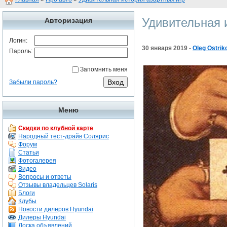
Удивительная 
Авторизация
Логин:
30 января 2019 -
Oleg Ostrik
Пароль:
Запомнить меня
Забыли пароль?
Меню
Скидки по клубной карте
Народный тест-драйв Солярис
Форум
Статьи
Фотогалерея
Видео
Вопросы и ответы
Отзывы владельцев Solaris
Блоги
Клубы
Новости дилеров Hyundai
Дилеры Hyundai
Доска объявлений