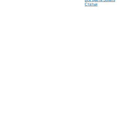
Все цвета Solaris
Статьи