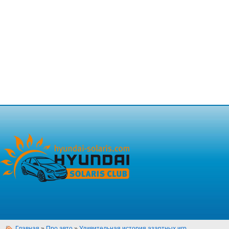
Главная
»
Про авто
»
Удивительная история азартных игр