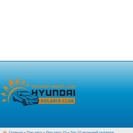
Главная
»
Про авто
»
Про авто 10
»
Топ 10 японский скутеров