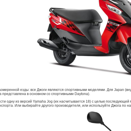
азмеренной езды: все Джоги являются спортивными моделями. Для Japan (вн
а представлена в основном со спортивными Daytona).
сти одну из версий Yamaha Jog (их насчитывается 18) с целью последующей
нспорта. Или выбирайте другого производителя, или используйте Джога по н