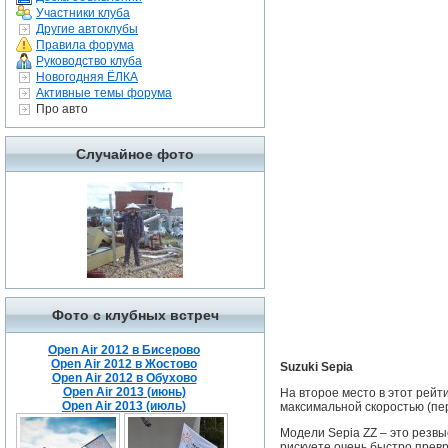
Участники клуба
Другие автоклубы
Правила форума
Руководство клуба
Новогодняя ЁЛКА
Активные темы форума
Про авто
Случайное фото
Фото с клубных встреч
Open Air 2012 в Бисерово
Open Air 2012 в Жостово
Suzuki Sepia
Open Air 2012 в Обухово
Open Air 2013 (июнь)
На второе место в этот рейт
Open Air 2013 (июль)
максимальной скоростью (пер
Модели Sepia ZZ – это резв
рискуете очень быстро прев