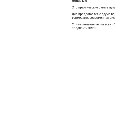
Honda Dio
Это практические самые луч
Дио предлагается с двумя в
тормозами, современная сис
Отличительная черта всех «б
предпочтителен.