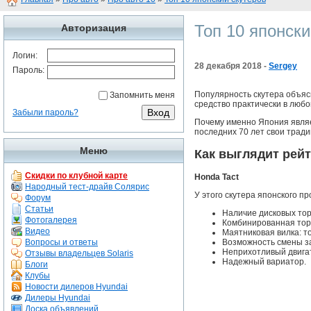
Топ 10 японски
Авторизация
Логин:
28 декабря 2018 -
Sergey
Пароль:
Популярность скутера объясн
Запомнить меня
средство практически в любо
Забыли пароль?
Почему именно Япония являе
последних 70 лет свои трад
Меню
Как выглядит рейт
Скидки по клубной карте
Honda Tact
Народный тест-драйв Солярис
У этого скутера японского п
Форум
Статьи
Наличие дисковых тор
Фотогалерея
Комбинированная торм
Видео
Маятниковая вилка: т
Возможность смены з
Вопросы и ответы
Неприхотливый двигат
Отзывы владельцев Solaris
Надежный вариатор.
Блоги
Клубы
Новости дилеров Hyundai
Дилеры Hyundai
Доска объявлений