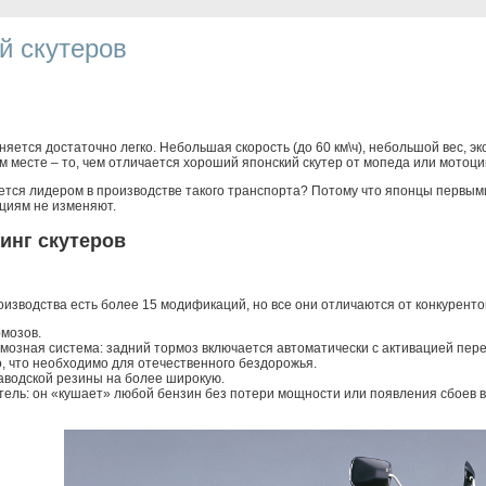
й скутеров
яется достаточно легко. Небольшая скорость (до 60 км\ч), небольшой вес, 
м месте – то, чем отличается хороший японский скутер от мопеда или мотоци
тся лидером в производстве такого транспорта? Потому что японцы первыми 
ициям не изменяют.
инг скутеров
роизводства есть более 15 модификаций, но все они отличаются от конкурент
мозов.
озная система: задний тормоз включается автоматически с активацией пере
о, что необходимо для отечественного бездорожья.
аводской резины на более широкую.
ель: он «кушает» любой бензин без потери мощности или появления сбоев в