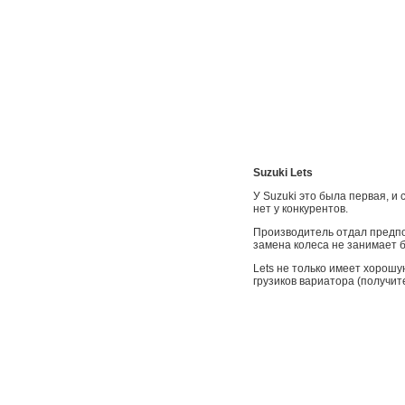
Suzuki Lets
У Suzuki это была первая, и
нет у конкурентов.
Производитель отдал предпоч
замена колеса не занимает б
Lets не только имеет хорошу
грузиков вариатора (получите