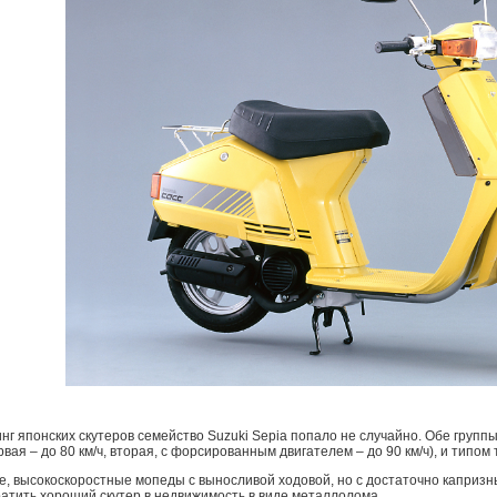
инг японских скутеров семейство Suzuki Sepia попало не случайно. Обе группы
вая – до 80 км/ч, вторая, с форсированным двигателем – до 90 км/ч), и типом
ые, высокоскоростные мопеды с выносливой ходовой, но с достаточно каприз
ратить хороший скутер в недвижимость в виде металлолома.