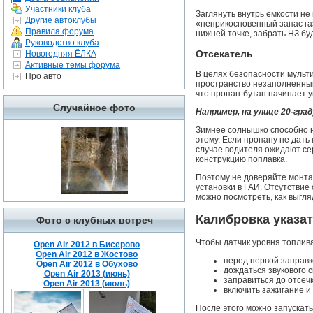
Участники клуба
Заглянуть внутрь емкости не
Другие автоклубы
«неприкосновенный запас газ
Правила форума
нижней точке, забрать НЗ бу
Руководство клуба
Отсекатель
Новогодняя ЁЛКА
Активные темы форума
В целях безопасности мульти
Про авто
пространство незаполненным
что пропан-бутан начинает у
Случайное фото
Например, на улице 20-гра
Зимнее солнышко способно н
этому. Если пропану не дать
случае водителя ожидают се
конструкцию поплавка.
Поэтому не доверяйте монта
установки в ГАИ. Отсутстви
можно посмотреть, как выгля
Калибровка указат
Фото с клубных встреч
Чтобы датчик уровня топлив
Open Air 2012 в Бисерово
Open Air 2012 в Жостово
перед первой заправк
Open Air 2012 в Обухово
дождаться звукового с
Open Air 2013 (июнь)
заправиться до отсеч
Open Air 2013 (июль)
включить зажигание и
После этого можно запускать