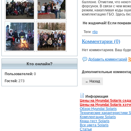
баллоне. Отметим, что некот
форсунок. В связи с чем мож
режим, накапливая коды оши
комплектацию ГБО. Здесь бе
Не жадничай! Если понрави
Теги:
гбо
Комментарии (0)
Нет комментариев. Ваш буде
Добавить комментарий
Кто онлайн?
Дополнительные коммента
Пользователей:
0
Гостей:
273
← Назад
Информация
Цены на Hyundai Solaris сед
Цены на Hyundai Solaris хэтч
Обзор Hyundai Solaris
Технические характеристики So
Комплектации Solaris
Краш-тест Solaris
Все цвета Solaris
Статьи