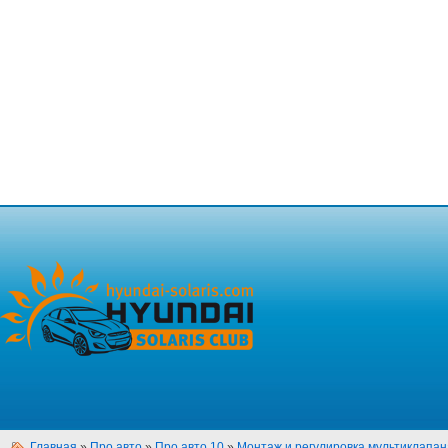
Главная
»
Про авто
»
Про авто 10
»
Монтаж и регулировка мультиклапа