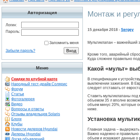
Монтаж и регу
Авторизация
Логин:
15 декабря 2018 -
Sergey
Пароль:
Мультиклапан – важнейший эл
Запомнить меня
Забыли пароль?
Кроме того, аварийный сброс
Куда сложнее правильно подо
Меню
Какой «мульт» вы
В спецификации к устройству
Скидки по клубной карте
выключении зажигания. В Евр
Народный тест-драйв Солярис
следует отставать от евроста
Форум
Статьи
Ставить мультиклапаны под 
Фотогалерея
объемом 35 л вполне возможн
Видео
объем минус 20%, которые о
ниже.
Вопросы и ответы
Отзывы владельцев Solaris
Установка мульти
Блоги
Клубы
Новости дилеров Hyundai
Главная задача – выдержать 
Важно надежно и правильно 
Дилеры Hyundai
объем и искажают данные о р
Доска объявлений