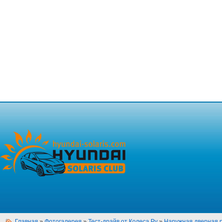
Главная
»
Фотогалерея
»
Тест-драйв от Колеса.Ру
»
Наружная дверная р