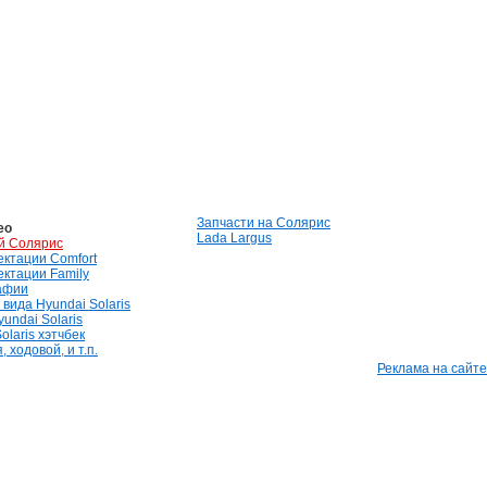
Запчасти на Солярис
ео
Lada Largus
й Солярис
лектации Comfort
лектации Family
афии
вида Hyundai Solaris
undai Solaris
olaris хэтчбек
 ходовой, и т.п.
Реклама на сайте