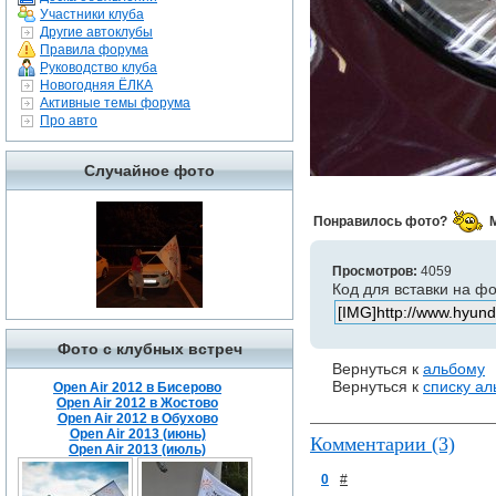
Участники клуба
Другие автоклубы
Правила форума
Руководство клуба
Новогодняя ЁЛКА
Активные темы форума
Про авто
Случайное фото
Понравилось фото?
Просмотров:
4059
Код для вставки на ф
Фото с клубных встреч
Вернуться к
альбому
Вернуться к
списку а
Open Air 2012 в Бисерово
Open Air 2012 в Жостово
Open Air 2012 в Обухово
Open Air 2013 (июнь)
Комментарии (3)
Open Air 2013 (июль)
0
#