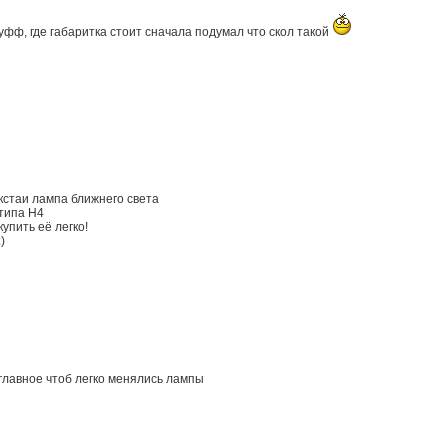
уфф, где габаритка стоит сначала подумал что скол такой
кстаи лампа ближнего света
типа Н4
купить её легко!
:)
главное чтоб легко менялись лампы