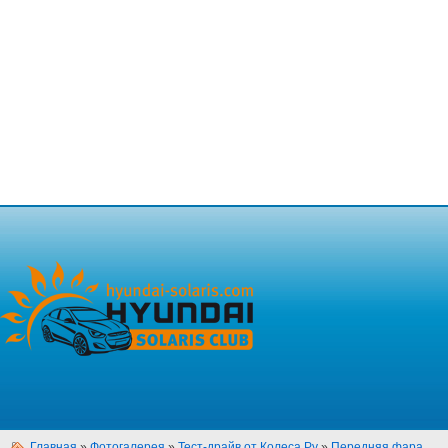
Главная
»
Фотогалерея
»
Тест-драйв от Колеса.Ру
»
Передняя фара