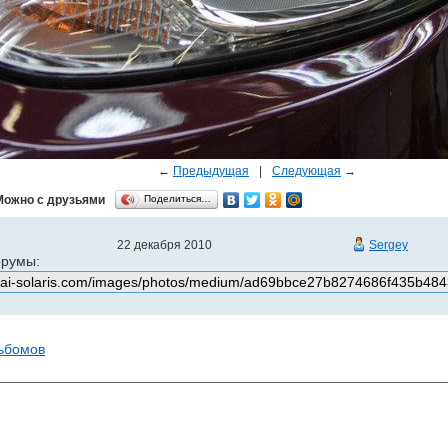
←
Предыдущая
|
Следующая
→
Можно с друзьями
Поделиться…
22 декабря 2010
Sergey
орумы:
льбомов