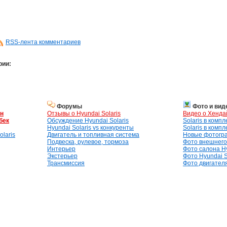
RSS-лента комментариев
рии:
Форумы
Фото и вид
ан
Отзывы о Hyundai Solaris
Видео о Хенда
бек
Обсуждение Hyundai Solaris
Solaris в комп
Hyundai Solaris vs конкуренты
Solaris в комп
laris
Двигатель и топливная система
Новые фотогр
Подвеска, рулевое, тормоза
Фото внешнего 
Интерьер
Фото салона Hy
Экстерьер
Фото Hyundai S
Трансмиссия
Фото двигателя,