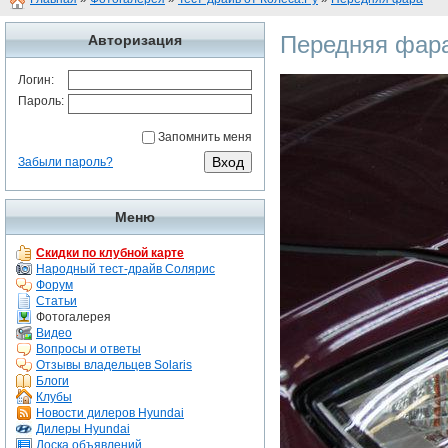
Передняя фар
Авторизация
Логин:
Пароль:
Запомнить меня
Забыли пароль?
Меню
Скидки по клубной карте
Народный тест-драйв Солярис
Форум
Статьи
Фотогалерея
Видео
Вопросы и ответы
Отзывы владельцев Solaris
Блоги
Клубы
Новости дилеров Hyundai
Дилеры Hyundai
Доска объявлений