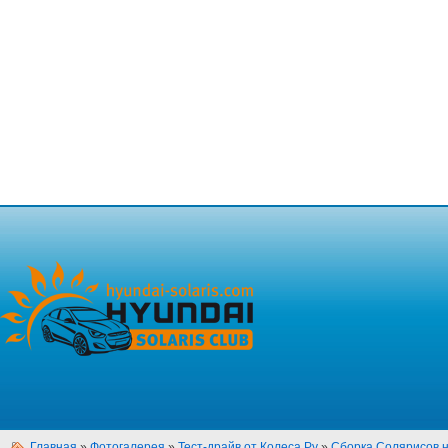
Главная
»
Фотогалерея
»
Тест-драйв от Колеса.Ру
»
Сборка Солярисов н