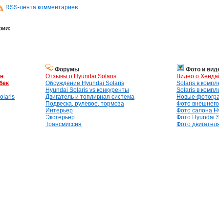
RSS-лента комментариев
рии:
Форумы
Фото и вид
ан
Отзывы о Hyundai Solaris
Видео о Хенда
бек
Обсуждение Hyundai Solaris
Solaris в комп
Hyundai Solaris vs конкуренты
Solaris в комп
laris
Двигатель и топливная система
Новые фотогр
Подвеска, рулевое, тормоза
Фото внешнего 
Интерьер
Фото салона Hy
Экстерьер
Фото Hyundai S
Трансмиссия
Фото двигателя,