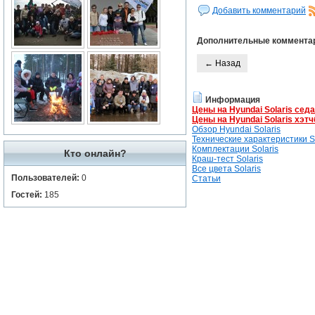
Добавить комментарий
Дополнительные коммента
← Назад
Информация
Цены на Hyundai Solaris сед
Цены на Hyundai Solaris хэтч
Обзор Hyundai Solaris
Технические характеристики So
Комплектации Solaris
Кто онлайн?
Краш-тест Solaris
Все цвета Solaris
Пользователей:
0
Статьи
Гостей:
185