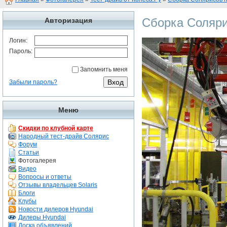
Сборка Соляри
Авторизация
Логин:
Пароль:
Запомнить меня
Забыли пароль?
Меню
Скидки по клубной карте
Народный тест-драйв Солярис
Форум
Статьи
Фотогалерея
Видео
Вопросы и ответы
Отзывы владельцев Solaris
Блоги
Клубы
Новости дилеров Hyundai
Дилеры Hyundai
Доска объявлений