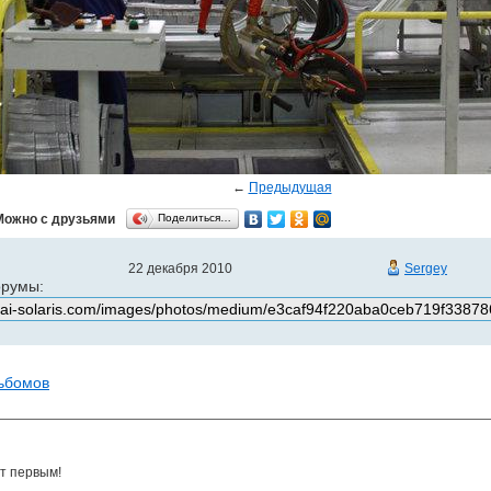
←
Предыдущая
Можно с друзьями
Поделиться…
22 декабря 2010
Sergey
орумы:
льбомов
т первым!