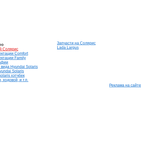
Запчасти на Солярис
ео
Lada Largus
й Солярис
лектации Comfort
лектации Family
афии
вида Hyundai Solaris
undai Solaris
olaris хэтчбек
 ходовой, и т.п.
Реклама на сайте