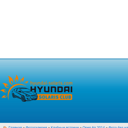
Главная
»
Фотогалерея
»
Клубные встречи
»
Open Air 2014
»
Фото без н