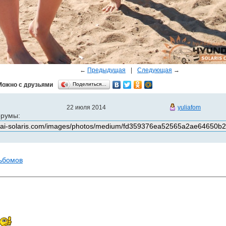
←
Предыдущая
|
Следующая
→
Можно с друзьями
Поделиться…
22 июля 2014
yuliafom
орумы:
льбомов