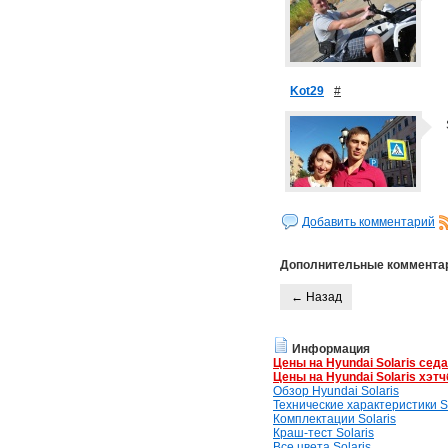
Kot29
#
Добавить комментарий
Дополнительные коммента
← Назад
Информация
Цены на Hyundai Solaris сед
Цены на Hyundai Solaris хэтч
Обзор Hyundai Solaris
Технические характеристики So
Комплектации Solaris
Краш-тест Solaris
Все цвета Solaris