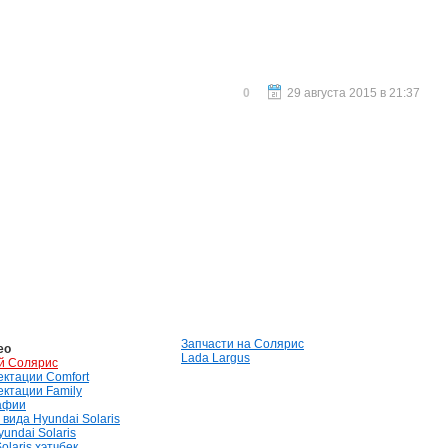
0
29 августа 2015 в 21:37
Запчасти на Солярис
ео
Lada Largus
й Солярис
лектации Comfort
лектации Family
афии
вида Hyundai Solaris
undai Solaris
olaris хэтчбек