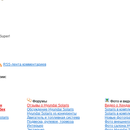
Super!
RSS-лента комментариев
рии:
Форумы
Фото и вид
ан
Отзывы о Hyundai Solaris
Видео о Хенда
бек
Обсуждение Hyundai Solaris
Solaris в комп
Hyundai Solaris vs конкуренты
Solaris в комп
laris
Двигатель и топливная система
Новые фотогр
Подвеска, рулевое, тормоза
Фото внешнего 
Интерьер
Фото салона Hy
Экстерьер
Фото Hyundai S