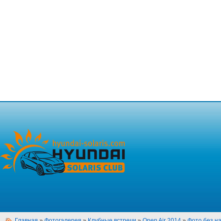
Главная
»
Фотогалерея
»
Клубные встречи
»
Open Air 2014
»
Фото без н