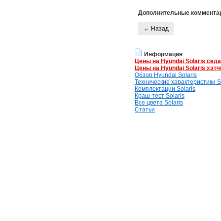
Дополнительные коммента
← Назад
Информация
Цены на Hyundai Solaris сед
Цены на Hyundai Solaris хэтч
Обзор Hyundai Solaris
Технические характеристики So
Комплектации Solaris
Краш-тест Solaris
Все цвета Solaris
Статьи