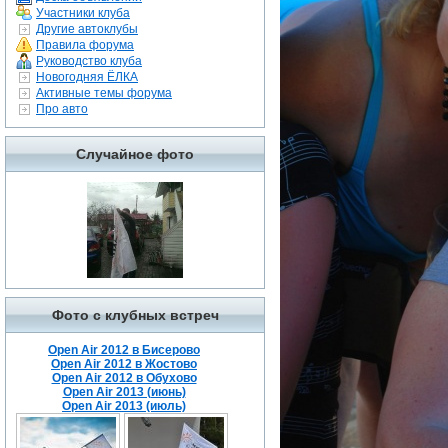
Участники клуба
Другие автоклубы
Правила форума
Руководство клуба
Новогодняя ЁЛКА
Активные темы форума
Про авто
Случайное фото
Фото с клубных встреч
Open Air 2012 в Бисерово
Open Air 2012 в Жостово
Open Air 2012 в Обухово
Open Air 2013 (июнь)
Open Air 2013 (июль)