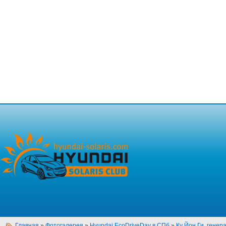
Главная
»
Фотогалерея
»
Hyundai EcoDriveDay в СПб
»
Ку Йон Ги, гене