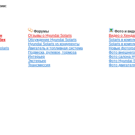
рии:
Форумы
Фото и вид
ан
Отзывы о Hyundai Solaris
Видео о Хенда
бек
Обсуждение Hyundai Solaris
Solaris в комп
Hyundai Solaris vs конкуренты
Solaris в комп
laris
Двигатель и топливная система
Новые фотогр
Подвеска, рулевое, тормоза
Фото внешнего 
Интерьер
Фото салона Hy
Экстерьер
Фото Hyundai S
Трансмиссия
Фото двигателя,