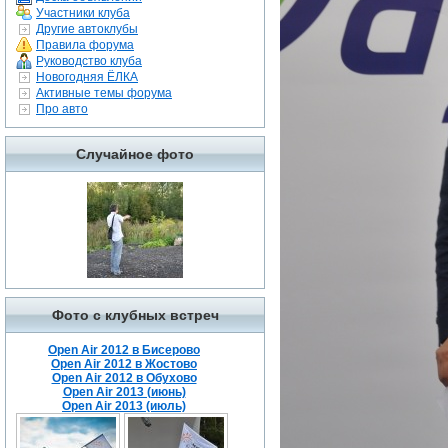
Участники клуба
Другие автоклубы
Правила форума
Руководство клуба
Новогодняя ЁЛКА
Активные темы форума
Про авто
Случайное фото
Фото с клубных встреч
Open Air 2012 в Бисерово
Open Air 2012 в Жостово
Open Air 2012 в Обухово
Open Air 2013 (июнь)
Open Air 2013 (июль)