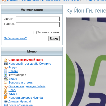
Ку Йон Ги, ге
Авторизация
Логин:
Пароль:
Запомнить меня
Забыли пароль?
Меню
Скидки по клубной карте
Народный тест-драйв Солярис
Форум
Статьи
Фотогалерея
Видео
Вопросы и ответы
Отзывы владельцев Solaris
Блоги
Клубы
Новости дилеров Hyundai
Дилеры Hyundai
Доска объявлений