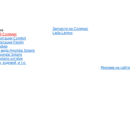
Запчасти на Солярис
ео
Lada Largus
й Солярис
лектации Comfort
лектации Family
афии
вида Hyundai Solaris
undai Solaris
olaris хэтчбек
 ходовой, и т.п.
Реклама на сайте