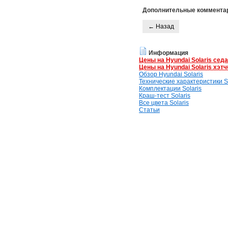
Дополнительные коммента
← Назад
Информация
Цены на Hyundai Solaris сед
Цены на Hyundai Solaris хэтч
Обзор Hyundai Solaris
Технические характеристики So
Комплектации Solaris
Краш-тест Solaris
Все цвета Solaris
Статьи