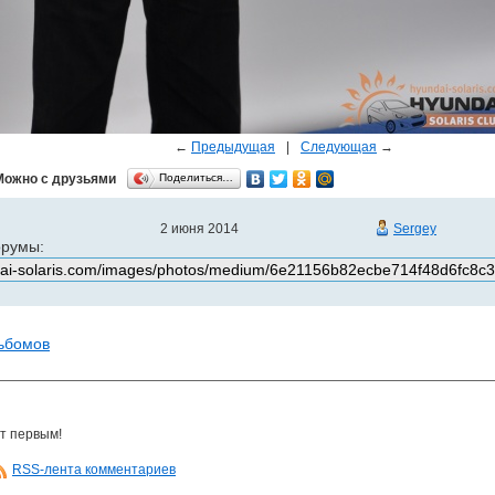
←
Предыдущая
|
Следующая
→
Можно с друзьями
Поделиться…
2 июня 2014
Sergey
орумы:
льбомов
т первым!
RSS-лента комментариев