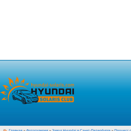
Главная
»
Фотогалерея
»
Завод Hyundai в Санкт-Петербурге
»
Процесс 