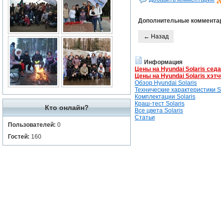
Дополнительные коммента
← Назад
Информация
Цены на Hyundai Solaris сед
Цены на Hyundai Solaris хэтч
Обзор Hyundai Solaris
Технические характеристики So
Комплектации Solaris
Краш-тест Solaris
Кто онлайн?
Все цвета Solaris
Статьи
Пользователей:
0
Гостей:
160