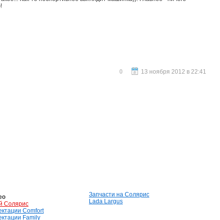
!
0
13 ноября 2012 в 22:41
Запчасти на Солярис
ео
Lada Largus
й Солярис
лектации Comfort
лектации Family