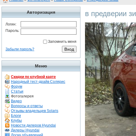
в предверии з
Авторизация
Логин:
Пароль:
Запомнить меня
Забыли пароль?
Меню
Скидки по клубной карте
Народный тест-драйв Солярис
Форум
Статьи
Фотогалерея
Видео
Вопросы и ответы
Отзывы владельцев Solaris
Блоги
Клубы
Новости дилеров Hyundai
Дилеры Hyundai
Доска объявлений