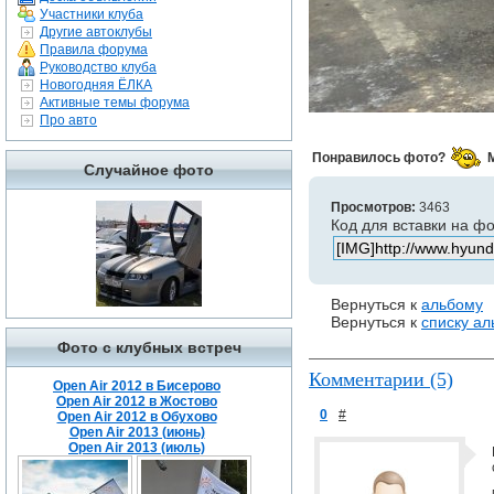
Участники клуба
Другие автоклубы
Правила форума
Руководство клуба
Новогодняя ЁЛКА
Активные темы форума
Про авто
Понравилось фото?
Случайное фото
Просмотров:
3463
Код для вставки на ф
Вернуться к
альбому
Вернуться к
списку а
Фото с клубных встреч
Комментарии (5)
Open Air 2012 в Бисерово
Open Air 2012 в Жостово
0
#
Open Air 2012 в Обухово
Open Air 2013 (июнь)
Open Air 2013 (июль)