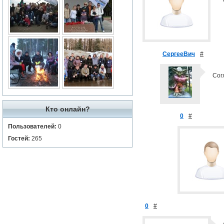
СергееВич
#
Сог
Кто онлайн?
0
#
Пользователей:
0
Гостей:
265
0
#