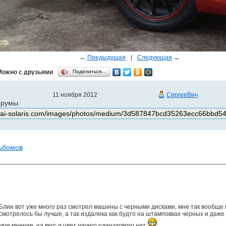
←
Предыдущая
|
Следующая
→
Можно с друзьями
Поделиться…
11 ноября 2012
СергееВич
орумы:
льбомов
Блин вот уже много раз смотрел машины с черными дисками, мне так вообще 
смотрелось бы лучше, а так издалека как будто на штамповках черных и даже 
мое мнение, на вкус и цвет ничего одинакового нет