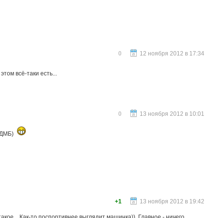
0
12 ноября 2012 в 17:34
этом всё-таки есть...
0
13 ноября 2012 в 10:01
 (ДМБ)
+1
13 ноября 2012 в 19:42
такое... Как-то поспортивнее выглядит машинка)). Главное - ничего