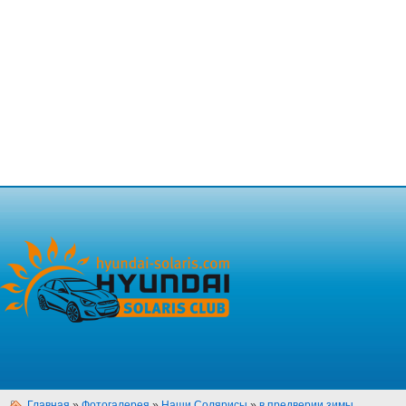
Главная
»
Фотогалерея
»
Наши Солярисы
»
в предверии зимы