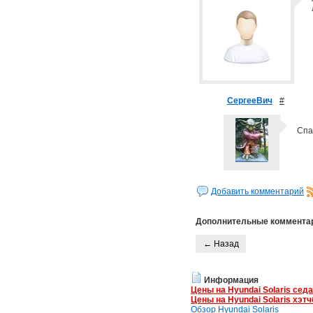
СергееВич
#
Спа
Добавить комментарий
Дополнительные коммента
← Назад
Информация
Цены на Hyundai Solaris сед
Цены на Hyundai Solaris хэтч
Обзор Hyundai Solaris