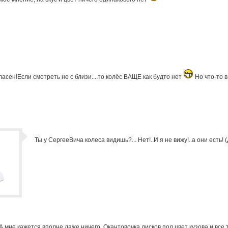
ласен!Если смотреть не с близи....то колёс ВАЩЕ как будто нет
Но что-то в 
Ты у СергееВича колеса видишь?... Нет!..И я не вижу!..а они есть!
А мне кажется вполне даже ничего. Окантовочка дисков под цвет кузова и все 