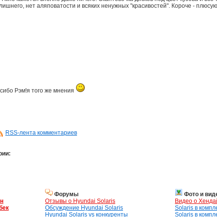
лишнего, нет аляповатости и всяких ненужных "красивостей". Короче - плюсую
сибо Рэм!я того же мнения
RSS-лента комментариев
рии:
Форумы
Фото и вид
ан
Отзывы о Hyundai Solaris
Видео о Хенда
бек
Обсуждение Hyundai Solaris
Solaris в комп
Hyundai Solaris vs конкуренты
Solaris в комп