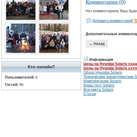
Комментарии (0)
Нет комментариев. Ваш буде
Добавить комментарий
Дополнительные коммента
← Назад
Информация
Цены на Hyundai Solaris сед
Кто онлайн?
Цены на Hyundai Solaris хэтч
Обзор Hyundai Solaris
Технические характеристики So
Пользователей:
0
Комплектации Solaris
Гостей:
96
Краш-тест Solaris
Все цвета Solaris
Статьи