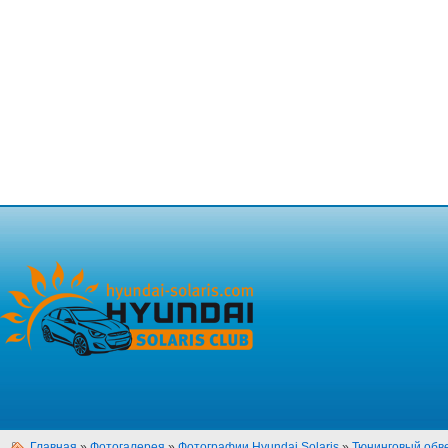
Главная
»
Фотогалерея
»
Фотографии Hyundai Solaris
»
Тюнинговый обв