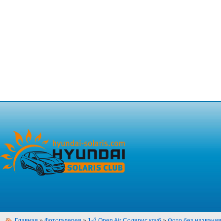
Главная
»
Фотогалерея
»
1-й Open Air Солярис клуб
»
Фото без названи