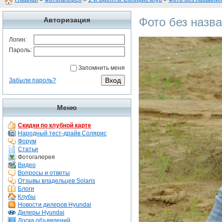
Фото без назв
Авторизация
Логин:
Пароль:
Запомнить меня
Забыли пароль?
Меню
Скидки по клубной карте
Народный тест-драйв Солярис
Форум
Статьи
Фотогалерея
Видео
Вопросы и ответы
Отзывы владельцев Solaris
Блоги
Клубы
Новости дилеров Hyundai
Дилеры Hyundai
Доска объявлений