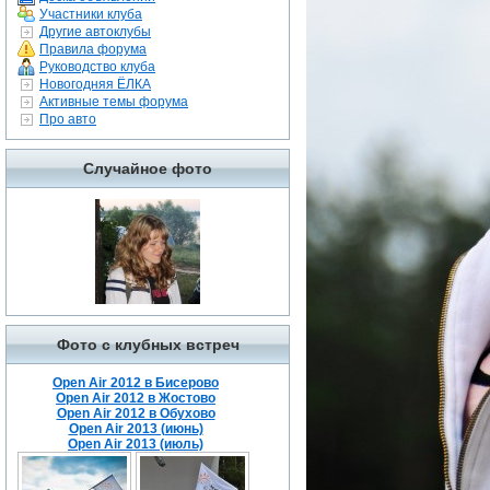
Участники клуба
Другие автоклубы
Правила форума
Руководство клуба
Новогодняя ЁЛКА
Активные темы форума
Про авто
Случайное фото
Фото с клубных встреч
Open Air 2012 в Бисерово
Open Air 2012 в Жостово
Open Air 2012 в Обухово
Open Air 2013 (июнь)
Open Air 2013 (июль)