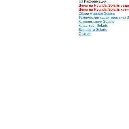
Информация
Цены на Hyundai Solaris сед
Цены на Hyundai Solaris хэтч
Обзор Hyundai Solaris
Технические характеристики So
Комплектации Solaris
Краш-тест Solaris
Все цвета Solaris
Статьи