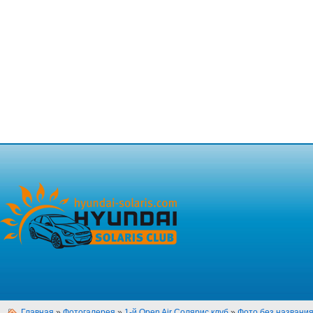
Главная
»
Фотогалерея
»
1-й Open Air Солярис клуб
»
Фото без названи