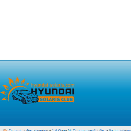
Главная
»
Фотогалерея
»
1-й Open Air Солярис клуб
»
Фото без названи