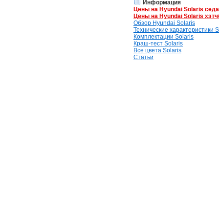
Информация
Цены на Hyundai Solaris сед
Цены на Hyundai Solaris хэтч
Обзор Hyundai Solaris
Технические характеристики So
Комплектации Solaris
Краш-тест Solaris
Все цвета Solaris
Статьи