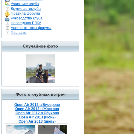
Участники клуба
Другие автоклубы
Правила форума
Руководство клуба
Новогодняя ЁЛКА
Активные темы форума
Про авто
Случайное фото
Фото с клубных встреч
Open Air 2012 в Бисерово
Open Air 2012 в Жостово
Open Air 2012 в Обухово
Open Air 2013 (июнь)
Open Air 2013 (июль)