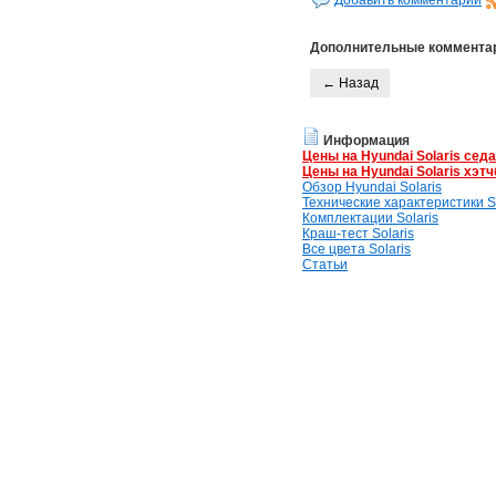
Добавить комментарий
Дополнительные коммента
← Назад
Информация
Цены на Hyundai Solaris сед
Цены на Hyundai Solaris хэтч
Обзор Hyundai Solaris
Технические характеристики So
Комплектации Solaris
Краш-тест Solaris
Все цвета Solaris
Статьи