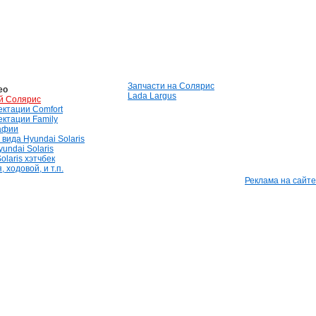
Запчасти на Солярис
ео
Lada Largus
й Солярис
лектации Comfort
лектации Family
афии
вида Hyundai Solaris
undai Solaris
olaris хэтчбек
 ходовой, и т.п.
Реклама на сайте