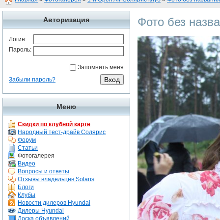
Фото без назв
Авторизация
Логин:
Пароль:
Запомнить меня
Забыли пароль?
Меню
Скидки по клубной карте
Народный тест-драйв Солярис
Форум
Статьи
Фотогалерея
Видео
Вопросы и ответы
Отзывы владельцев Solaris
Блоги
Клубы
Новости дилеров Hyundai
Дилеры Hyundai
Доска объявлений