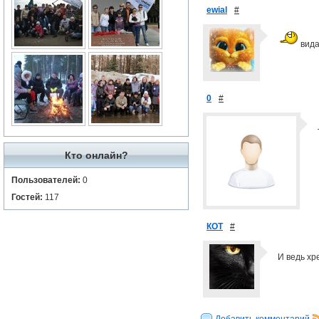
ewial
#
вида
0
#
Кто онлайн?
Пользователей:
0
Гостей:
117
КОТ
#
И ведь хр