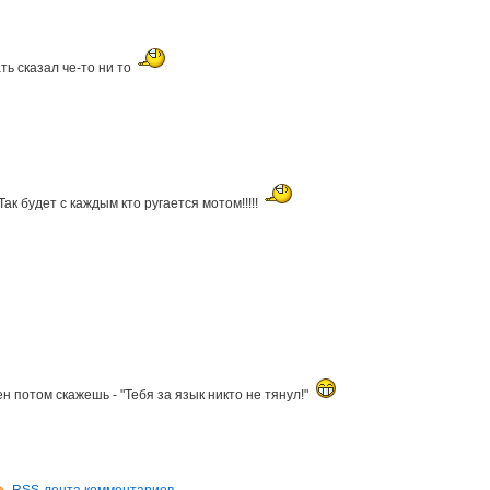
ть сказал че-то ни то
Так будет с каждым кто ругается мотом!!!!!
ен потом скажешь - "Тебя за язык никто не тянул!"