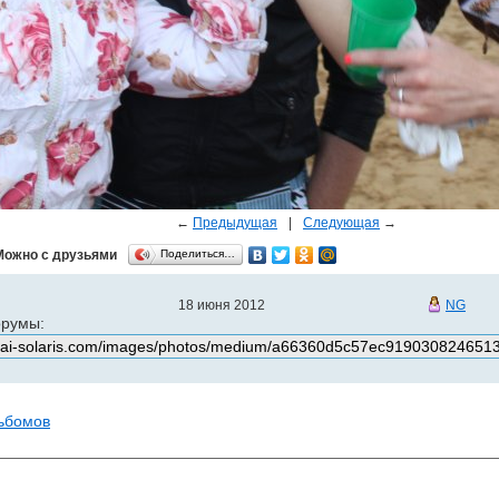
←
Предыдущая
|
Следующая
→
Можно с друзьями
Поделиться…
18 июня 2012
NG
орумы:
льбомов