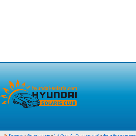
Главная
»
Фотогалерея
»
1-й Open Air Солярис клуб
»
Фото без названи