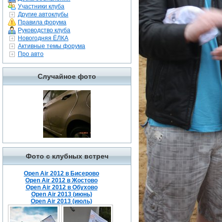
Участники клуба
Другие автоклубы
Правила форума
Руководство клуба
Новогодняя ЁЛКА
Активные темы форума
Про авто
Случайное фото
Фото с клубных встреч
Open Air 2012 в Бисерово
Open Air 2012 в Жостово
Open Air 2012 в Обухово
Open Air 2013 (июнь)
Open Air 2013 (июль)