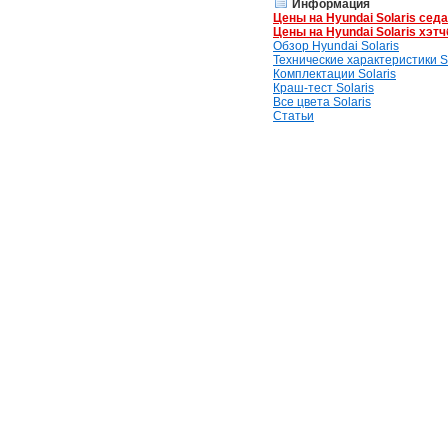
Информация
Цены на Hyundai Solaris сед
Цены на Hyundai Solaris хэтч
Обзор Hyundai Solaris
Технические характеристики So
Комплектации Solaris
Краш-тест Solaris
Все цвета Solaris
Статьи