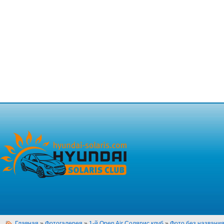
Главная
»
Фотогалерея
»
1-й Open Air Солярис клуб
»
Фото без названи