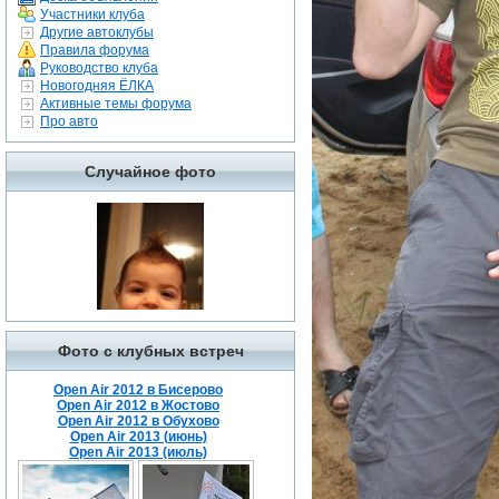
Участники клуба
Другие автоклубы
Правила форума
Руководство клуба
Новогодняя ЁЛКА
Активные темы форума
Про авто
Случайное фото
Фото с клубных встреч
Open Air 2012 в Бисерово
Open Air 2012 в Жостово
Open Air 2012 в Обухово
Open Air 2013 (июнь)
Open Air 2013 (июль)