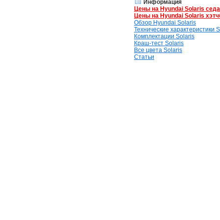
Информация
Цены на Hyundai Solaris сед
Цены на Hyundai Solaris хэтч
Обзор Hyundai Solaris
Технические характеристики So
Комплектации Solaris
Краш-тест Solaris
Все цвета Solaris
Статьи