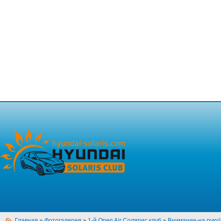
Главная
»
Фотогалерея
»
1-й Open Air Солярис клуб
»
Внимание-на руку))