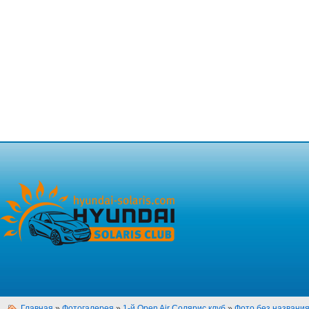
Главная
»
Фотогалерея
»
1-й Open Air Солярис клуб
»
Фото без названи