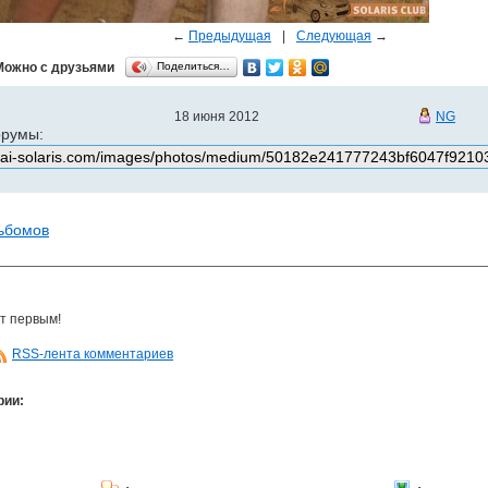
←
Предыдущая
|
Следующая
→
Можно с друзьями
Поделиться…
18 июня 2012
NG
орумы:
льбомов
т первым!
RSS-лента комментариев
рии: