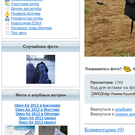
Участники клуба
Другие автоклубы
Правила форума
Руководство клуба
Новогодняя ЁЛКА
Активные темы форума
Про авто
Случайное фото
Понравилось фото?
Просмотров:
1769
Код для вставки на ф
Фото с клубных встреч
Open Air 2012 в Бисерово
Вернуться к
альбому
Open Air 2012 в Жостово
Вернуться к
списку а
Open Air 2012 в Обухово
Open Air 2013 (июнь)
Open Air 2013 (июль)
Комментарии (0)