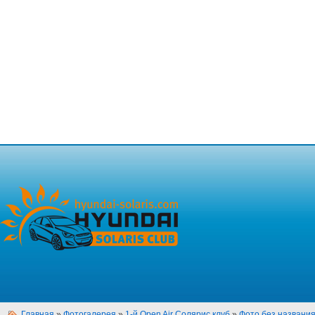
Главная
»
Фотогалерея
»
1-й Open Air Солярис клуб
»
Фото без названи