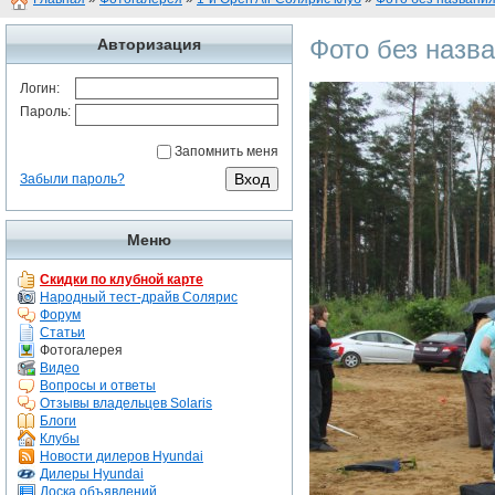
Фото без назв
Авторизация
Логин:
Пароль:
Запомнить меня
Забыли пароль?
Меню
Скидки по клубной карте
Народный тест-драйв Солярис
Форум
Статьи
Фотогалерея
Видео
Вопросы и ответы
Отзывы владельцев Solaris
Блоги
Клубы
Новости дилеров Hyundai
Дилеры Hyundai
Доска объявлений