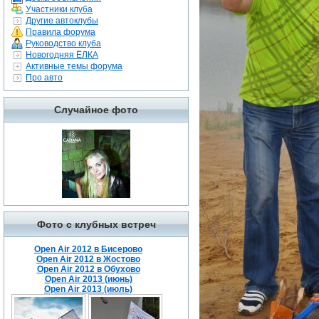
Участники клуба
Другие автоклубы
Правила форума
Руководство клуба
Новогодняя ЁЛКА
Активные темы форума
Про авто
Случайное фото
Фото с клубных встреч
Open Air 2012 в Бисерово
Open Air 2012 в Жостово
Open Air 2012 в Обухово
Open Air 2013 (июнь)
Open Air 2013 (июль)