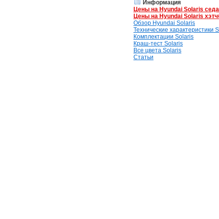
Информация
Цены на Hyundai Solaris сед
Цены на Hyundai Solaris хэтч
Обзор Hyundai Solaris
Технические характеристики So
Комплектации Solaris
Краш-тест Solaris
Все цвета Solaris
Статьи