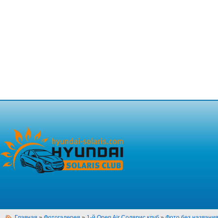
Главная
»
Фотогалерея
»
1-й Open Air Солярис клуб
»
Фото без названи