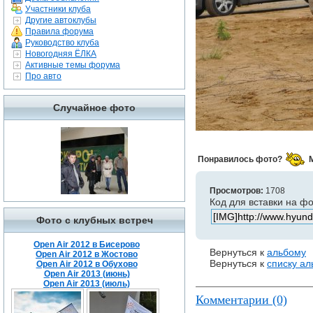
Участники клуба
Другие автоклубы
Правила форума
Руководство клуба
Новогодняя ЁЛКА
Активные темы форума
Про авто
Случайное фото
Понравилось фото?
Просмотров:
1708
Код для вставки на ф
Фото с клубных встреч
Open Air 2012 в Бисерово
Вернуться к
альбому
Open Air 2012 в Жостово
Вернуться к
списку а
Open Air 2012 в Обухово
Open Air 2013 (июнь)
Open Air 2013 (июль)
Комментарии (0)