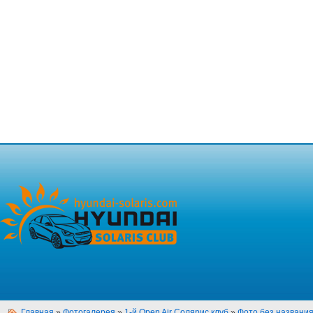
Главная
»
Фотогалерея
»
1-й Open Air Солярис клуб
»
Фото без названи