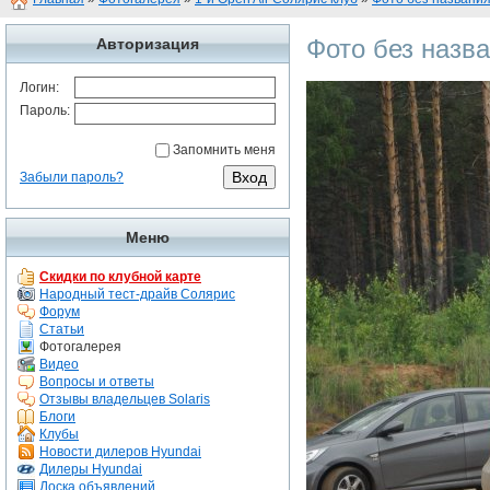
Фото без назв
Авторизация
Логин:
Пароль:
Запомнить меня
Забыли пароль?
Меню
Скидки по клубной карте
Народный тест-драйв Солярис
Форум
Статьи
Фотогалерея
Видео
Вопросы и ответы
Отзывы владельцев Solaris
Блоги
Клубы
Новости дилеров Hyundai
Дилеры Hyundai
Доска объявлений