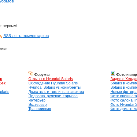
льбомов
т первым!
RSS-лента комментариев
рии:
Форумы
Фото и вид
ан
Отзывы о Hyundai Solaris
Видео о Хенда
бек
Обсуждение Hyundai Solaris
Solaris в комп
Hyundai Solaris vs конкуренты
Solaris в комп
laris
Двигатель и топливная система
Новые фотогр
Подвеска, рулевое, тормоза
Фото внешнего 
Интерьер
Фото салона Hy
Экстерьер
Фото Hyundai S
Трансмиссия
Фото двигателя,