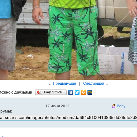
←
Предыдущая
|
Следующая
→
Можно с друзьями
Поделиться…
17 июня 2012
Bony
орумы: