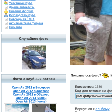
Участники клуба
Другие автоклубы
Правила форума
Руководство клуба
Новогодняя ЁЛКА
Активные темы форума
Про авто
Случайное фото
Понравилось фото?
Фото с клубных встреч
Просмотров:
1680
Open Air 2012 в Бисерово
Код для вставки на ф
Open Air 2012 в Жостово
Open Air 2012 в Обухово
Open Air 2013 (июнь)
Open Air 2013 (июль)
Вернуться к
альбому