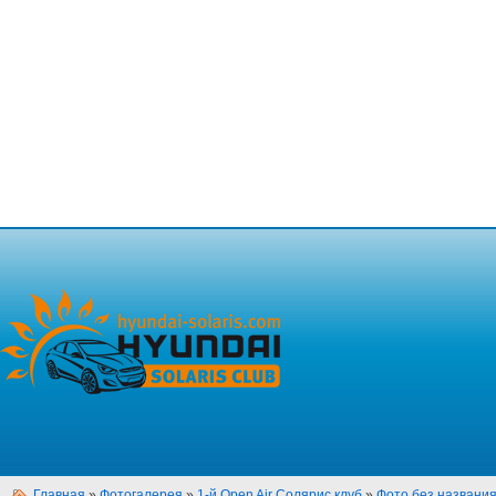
Главная
»
Фотогалерея
»
1-й Open Air Солярис клуб
»
Фото без названи