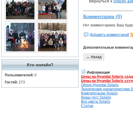
Вернуться к
списку а
Комментарии (0)
Нет комментариев. Ваш буде
Добавить комментарий
Дополнительные коммента
← Назад
Кто онлайн?
Информация
Пользователей:
0
Цены на Hyundai Solaris сед
Цены на Hyundai Solaris хэтч
Гостей:
273
Обзор Hyundai Solaris
Технические характеристики So
Комплектации Solaris
Краш-тест Solaris
Все цвета Solaris
Статьи