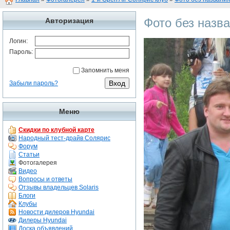
Фото без назв
Авторизация
Логин:
Пароль:
Запомнить меня
Забыли пароль?
Меню
Скидки по клубной карте
Народный тест-драйв Солярис
Форум
Статьи
Фотогалерея
Видео
Вопросы и ответы
Отзывы владельцев Solaris
Блоги
Клубы
Новости дилеров Hyundai
Дилеры Hyundai
Доска объявлений