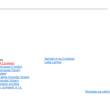
Запчасти на Солярис
ео
Lada Largus
й Солярис
лектации Comfort
лектации Family
афии
вида Hyundai Solaris
undai Solaris
olaris хэтчбек
 ходовой, и т.п.
Реклама на сайте