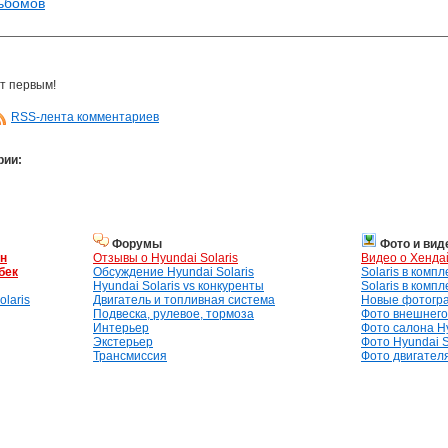
льбомов
т первым!
RSS-лента комментариев
рии:
Форумы
Фото и вид
ан
Отзывы о Hyundai Solaris
Видео о Хенда
бек
Обсуждение Hyundai Solaris
Solaris в комп
Hyundai Solaris vs конкуренты
Solaris в комп
laris
Двигатель и топливная система
Новые фотогр
Подвеска, рулевое, тормоза
Фото внешнего 
Интерьер
Фото салона Hy
Экстерьер
Фото Hyundai S
Трансмиссия
Фото двигателя,