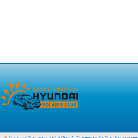
Главная
»
Фотогалерея
»
1-й Open Air Солярис клуб
»
Фото без названи