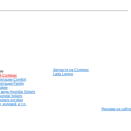
Запчасти на Солярис
ео
Lada Largus
й Солярис
лектации Comfort
лектации Family
афии
вида Hyundai Solaris
undai Solaris
olaris хэтчбек
 ходовой, и т.п.
Реклама на сайте