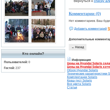
Вернуться к
списку а
Комментарии (0)
Нет комментариев. Ваш буде
Добавить комментарий
Дополнительные коммента
← Назад
Кто онлайн?
Информация
Пользователей:
0
Цены на Hyundai Solaris сед
Цены на Hyundai Solaris хэтч
Гостей:
237
Обзор Hyundai Solaris
Технические характеристики So
Комплектации Solaris
Краш-тест Solaris
Все цвета Solaris
Статьи