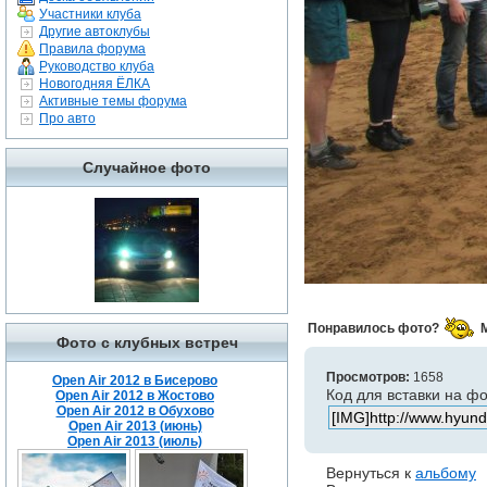
Участники клуба
Другие автоклубы
Правила форума
Руководство клуба
Новогодняя ЁЛКА
Активные темы форума
Про авто
Случайное фото
Понравилось фото?
Фото с клубных встреч
Просмотров:
1658
Open Air 2012 в Бисерово
Код для вставки на ф
Open Air 2012 в Жостово
Open Air 2012 в Обухово
Open Air 2013 (июнь)
Open Air 2013 (июль)
Вернуться к
альбому