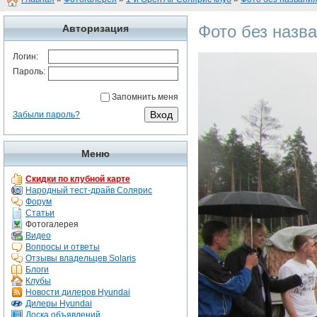
Фото без назв
Авторизация
Логин:
Пароль:
Запомнить меня
Забыли пароль?
Меню
Скидки по клубной карте
Народный тест-драйв Солярис
Форум
Статьи
Фотогалерея
Видео
Вопросы и ответы
Отзывы владельцев Solaris
Блоги
Клубы
Новости дилеров Hyundai
Дилеры Hyundai
Доска объявлений