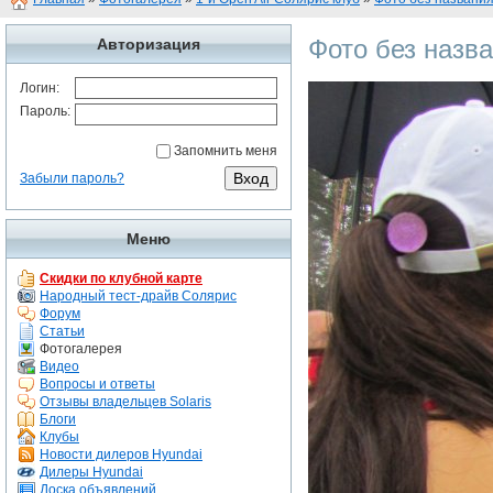
Фото без назв
Авторизация
Логин:
Пароль:
Запомнить меня
Забыли пароль?
Меню
Скидки по клубной карте
Народный тест-драйв Солярис
Форум
Статьи
Фотогалерея
Видео
Вопросы и ответы
Отзывы владельцев Solaris
Блоги
Клубы
Новости дилеров Hyundai
Дилеры Hyundai
Доска объявлений