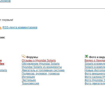
льбомов
т первым!
RSS-лента комментариев
рии:
Форумы
Фото и вид
ан
Отзывы о Hyundai Solaris
Видео о Хенда
бек
Обсуждение Hyundai Solaris
Solaris в комп
Hyundai Solaris vs конкуренты
Solaris в комп
laris
Двигатель и топливная система
Новые фотогр
Подвеска, рулевое, тормоза
Фото внешнего 
Интерьер
Фото салона Hy
Экстерьер
Фото Hyundai S
Трансмиссия
Фото двигателя,