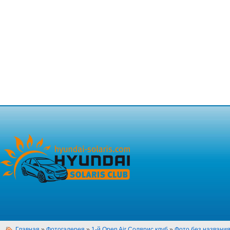
Главная
»
Фотогалерея
»
1-й Open Air Солярис клуб
»
Фото без названи