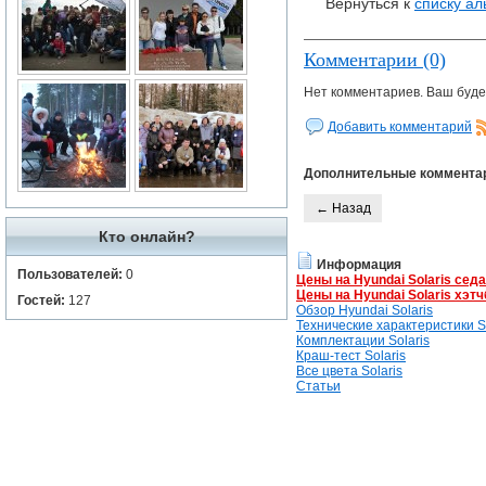
Вернуться к
списку а
Комментарии (0)
Нет комментариев. Ваш буде
Добавить комментарий
Дополнительные коммента
← Назад
Кто онлайн?
Информация
Пользователей:
0
Цены на Hyundai Solaris сед
Цены на Hyundai Solaris хэтч
Гостей:
127
Обзор Hyundai Solaris
Технические характеристики So
Комплектации Solaris
Краш-тест Solaris
Все цвета Solaris
Статьи