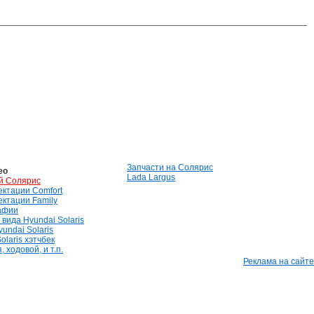
Запчасти на Солярис
ео
Lada Largus
й Солярис
лектации Comfort
лектации Family
афии
вида Hyundai Solaris
undai Solaris
olaris хэтчбек
 ходовой, и т.п.
Реклама на сайте