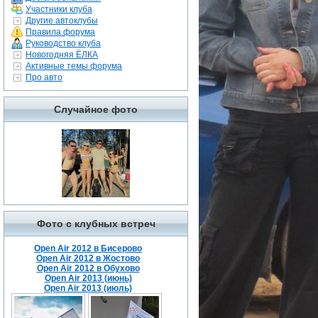
Участники клуба
Другие автоклубы
Правила форума
Руководство клуба
Новогодняя ЁЛКА
Активные темы форума
Про авто
Случайное фото
Фото с клубных встреч
Open Air 2012 в Бисерово
Open Air 2012 в Жостово
Open Air 2012 в Обухово
Open Air 2013 (июнь)
Open Air 2013 (июль)