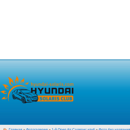
Главная
»
Фотогалерея
»
1-й Open Air Солярис клуб
»
Фото без названи