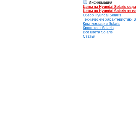
Информация
Цены на Hyundai Solaris сед
Цены на Hyundai Solaris хэтч
Обзор Hyundai Solaris
Технические характеристики So
Комплектации Solaris
Краш-тест Solaris
Все цвета Solaris
Статьи