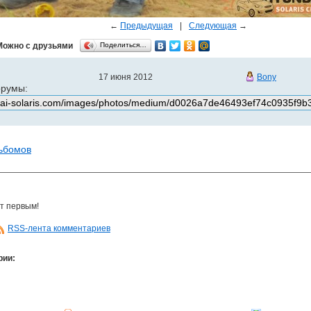
←
Предыдущая
|
Следующая
→
Можно с друзьями
Поделиться…
17 июня 2012
Bony
орумы:
льбомов
т первым!
RSS-лента комментариев
рии: