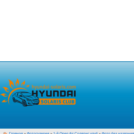
Главная
»
Фотогалерея
»
1-й Open Air Солярис клуб
»
Фото без названи