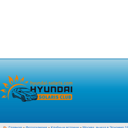
Главная
»
Фотогалерея
»
Клубные встречи
»
Москва, выезд в Этномир 1