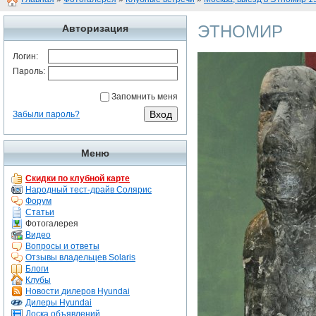
ЭТНОМИР
Авторизация
Логин:
Пароль:
Запомнить меня
Забыли пароль?
Меню
Скидки по клубной карте
Народный тест-драйв Солярис
Форум
Статьи
Фотогалерея
Видео
Вопросы и ответы
Отзывы владельцев Solaris
Блоги
Клубы
Новости дилеров Hyundai
Дилеры Hyundai
Доска объявлений