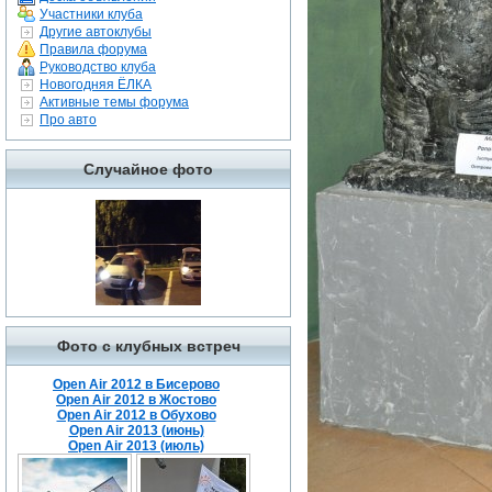
Участники клуба
Другие автоклубы
Правила форума
Руководство клуба
Новогодняя ЁЛКА
Активные темы форума
Про авто
Случайное фото
Фото с клубных встреч
Open Air 2012 в Бисерово
Open Air 2012 в Жостово
Open Air 2012 в Обухово
Open Air 2013 (июнь)
Open Air 2013 (июль)