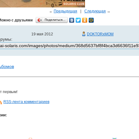
←
Предыдущая
|
Следующая
→
Можно с друзьями
Поделиться…
19 мая 2012
DOKTORxMOM
орумы:
льбомов
т первым!
RSS-лента комментариев
рии: