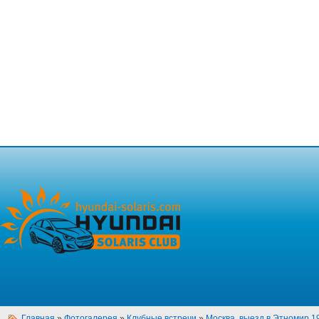
Главная
»
Фотогалерея
»
Клубные встречи
»
Москва, выезд в Этномир 1