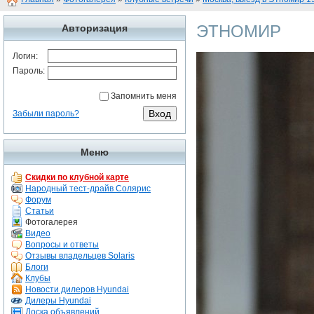
ЭТНОМИР
Авторизация
Логин:
Пароль:
Запомнить меня
Забыли пароль?
Меню
Скидки по клубной карте
Народный тест-драйв Солярис
Форум
Статьи
Фотогалерея
Видео
Вопросы и ответы
Отзывы владельцев Solaris
Блоги
Клубы
Новости дилеров Hyundai
Дилеры Hyundai
Доска объявлений