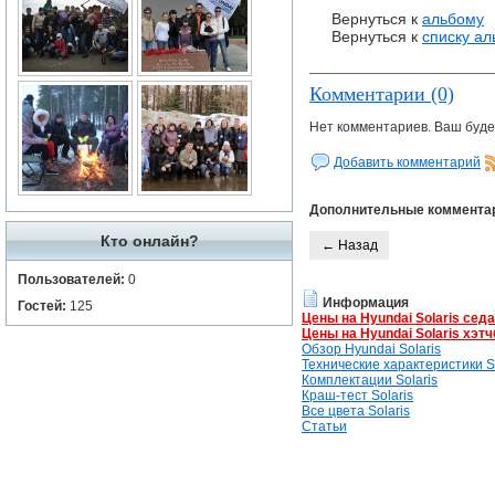
Вернуться к
альбому
Вернуться к
списку а
Комментарии (0)
Нет комментариев. Ваш буде
Добавить комментарий
Дополнительные коммента
Кто онлайн?
← Назад
Пользователей:
0
Информация
Гостей:
125
Цены на Hyundai Solaris сед
Цены на Hyundai Solaris хэтч
Обзор Hyundai Solaris
Технические характеристики So
Комплектации Solaris
Краш-тест Solaris
Все цвета Solaris
Статьи