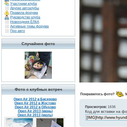
Участники клуба
Другие автоклубы
Правила форума
Руководство клуба
Новогодняя ЁЛКА
Активные темы форума
Про авто
Случайное фото
Фото с клубных встреч
Понравилось фото?
Open Air 2012 в Бисерово
Open Air 2012 в Жостово
Просмотров:
1636
Open Air 2012 в Обухово
Open Air 2013 (июнь)
Код для вставки на ф
Open Air 2013 (июль)