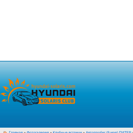
Главная
»
Фотогалерея
»
Клубные встречи
»
Автопробег (9 мая) ПИТЕР