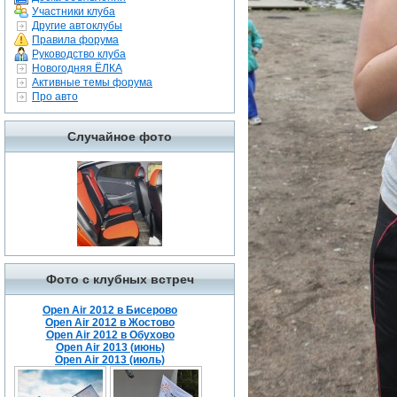
Участники клуба
Другие автоклубы
Правила форума
Руководство клуба
Новогодняя ЁЛКА
Активные темы форума
Про авто
Случайное фото
Фото с клубных встреч
Open Air 2012 в Бисерово
Open Air 2012 в Жостово
Open Air 2012 в Обухово
Open Air 2013 (июнь)
Open Air 2013 (июль)