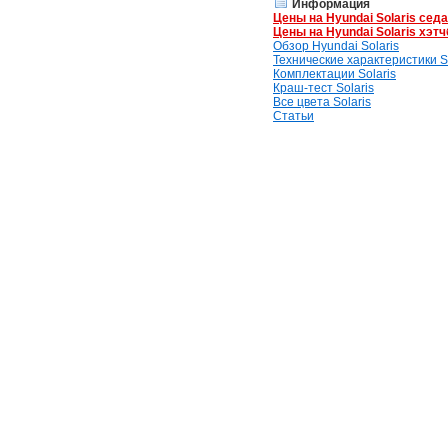
Информация
Цены на Hyundai Solaris сед
Цены на Hyundai Solaris хэтч
Обзор Hyundai Solaris
Технические характеристики So
Комплектации Solaris
Краш-тест Solaris
Все цвета Solaris
Статьи