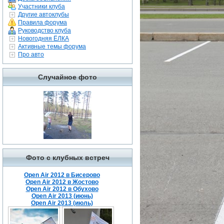
Участники клуба
Другие автоклубы
Правила форума
Руководство клуба
Новогодняя ЁЛКА
Активные темы форума
Про авто
Случайное фото
Фото с клубных встреч
Open Air 2012 в Бисерово
Open Air 2012 в Жостово
Open Air 2012 в Обухово
Open Air 2013 (июнь)
Open Air 2013 (июль)