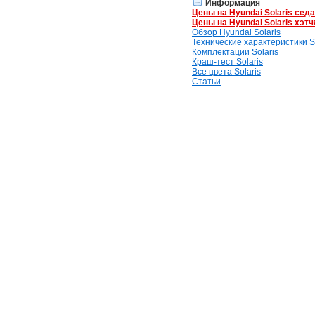
Информация
Цены на Hyundai Solaris сед
Цены на Hyundai Solaris хэтч
Обзор Hyundai Solaris
Технические характеристики So
Комплектации Solaris
Краш-тест Solaris
Все цвета Solaris
Статьи