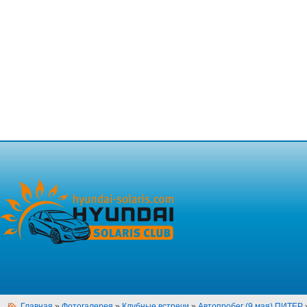
Главная
»
Фотогалерея
»
Клубные встречи
»
Автопробег (9 мая) ПИТЕР