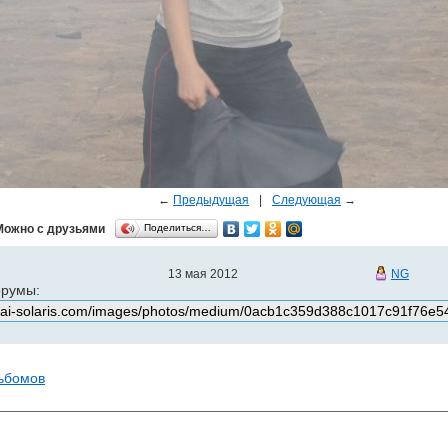
←
Предыдущая
|
Следующая
→
Можно с друзьями
Поделиться…
13 мая 2012
NG
орумы:
льбомов