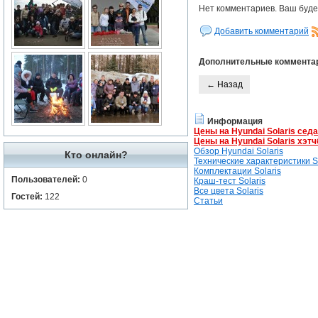
Нет комментариев. Ваш буде
Добавить комментарий
Дополнительные коммента
← Назад
Информация
Цены на Hyundai Solaris сед
Цены на Hyundai Solaris хэтч
Обзор Hyundai Solaris
Кто онлайн?
Технические характеристики So
Комплектации Solaris
Пользователей:
0
Краш-тест Solaris
Все цвета Solaris
Гостей:
122
Статьи