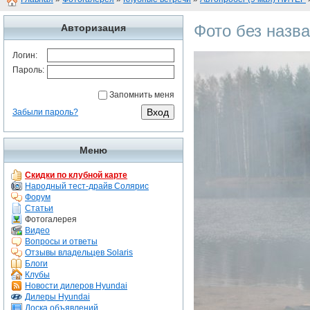
Фото без назв
Авторизация
Логин:
Пароль:
Запомнить меня
Забыли пароль?
Меню
Скидки по клубной карте
Народный тест-драйв Солярис
Форум
Статьи
Фотогалерея
Видео
Вопросы и ответы
Отзывы владельцев Solaris
Блоги
Клубы
Новости дилеров Hyundai
Дилеры Hyundai
Доска объявлений