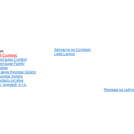
Запчасти на Солярис
ео
Lada Largus
й Солярис
лектации Comfort
лектации Family
афии
вида Hyundai Solaris
undai Solaris
olaris хэтчбек
 ходовой, и т.п.
Реклама на сайте