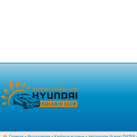
Главная
»
Фотогалерея
»
Клубные встречи
»
Автопробег (9 мая) ПИТЕР