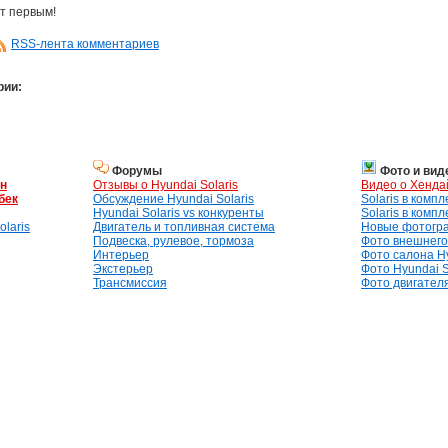
т первым!
RSS-лента комментариев
рии:
Форумы
Фото и вид
ан
Отзывы о Hyundai Solaris
Видео о Хенда
бек
Обсуждение Hyundai Solaris
Solaris в комп
Hyundai Solaris vs конкуренты
Solaris в комп
laris
Двигатель и топливная система
Новые фотогр
Подвеска, рулевое, тормоза
Фото внешнего 
Интерьер
Фото салона Hy
Экстерьер
Фото Hyundai S
Трансмиссия
Фото двигателя,