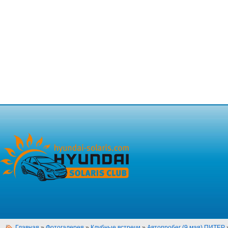
Главная
»
Фотогалерея
»
Клубные встречи
»
Автопробег (9 мая) ПИТЕР