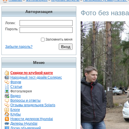
Фото без назв
Авторизация
Логин:
Пароль:
Запомнить меня
Забыли пароль?
Меню
Скидки по клубной карте
Народный тест-драйв Солярис
Форум
Статьи
Фотогалерея
Видео
Вопросы и ответы
Отзывы владельцев Solaris
Блоги
Клубы
Новости дилеров Hyundai
Дилеры Hyundai
Доска объявлений