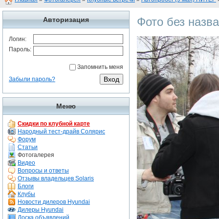
Фото без назв
Авторизация
Логин:
Пароль:
Запомнить меня
Забыли пароль?
Меню
Скидки по клубной карте
Народный тест-драйв Солярис
Форум
Статьи
Фотогалерея
Видео
Вопросы и ответы
Отзывы владельцев Solaris
Блоги
Клубы
Новости дилеров Hyundai
Дилеры Hyundai
Доска объявлений