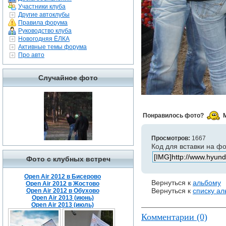
Участники клуба
Другие автоклубы
Правила форума
Руководство клуба
Новогодняя ЁЛКА
Активные темы форума
Про авто
Случайное фото
Понравилось фото?
Просмотров:
1667
Код для вставки на ф
Фото с клубных встреч
Open Air 2012 в Бисерово
Вернуться к
альбому
Open Air 2012 в Жостово
Вернуться к
списку а
Open Air 2012 в Обухово
Open Air 2013 (июнь)
Open Air 2013 (июль)
Комментарии (0)