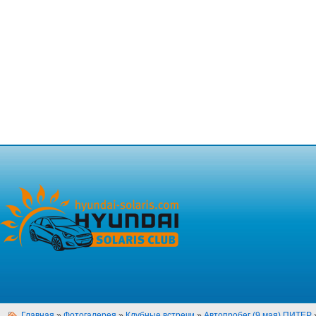
Главная
»
Фотогалерея
»
Клубные встречи
»
Автопробег (9 мая) ПИТЕР