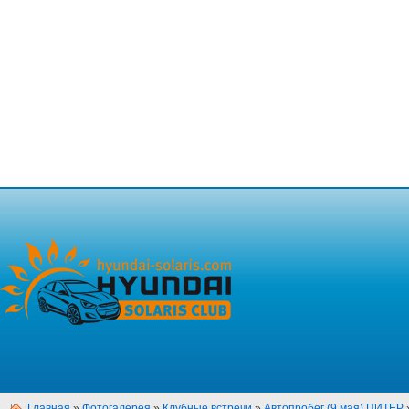
Главная
»
Фотогалерея
»
Клубные встречи
»
Автопробег (9 мая) ПИТЕР