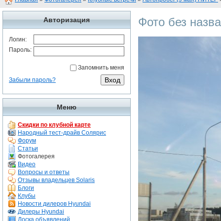
Фото без назв
Авторизация
Логин:
Пароль:
Запомнить меня
Забыли пароль?
Меню
Скидки по клубной карте
Народный тест-драйв Солярис
Форум
Статьи
Фотогалерея
Видео
Вопросы и ответы
Отзывы владельцев Solaris
Блоги
Клубы
Новости дилеров Hyundai
Дилеры Hyundai
Доска объявлений