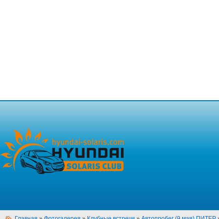
Главная
»
Фотогалерея
»
Клубные встречи
»
Автопробег (9 мая) ПИТЕР