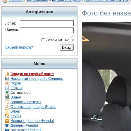
Фото без назв
Авторизация
Логин:
Пароль:
Запомнить меня
Забыли пароль?
Меню
Скидки по клубной карте
Народный тест-драйв Солярис
Форум
Статьи
Фотогалерея
Видео
Вопросы и ответы
Отзывы владельцев Solaris
Блоги
Клубы
Новости дилеров Hyundai
Дилеры Hyundai
Доска объявлений