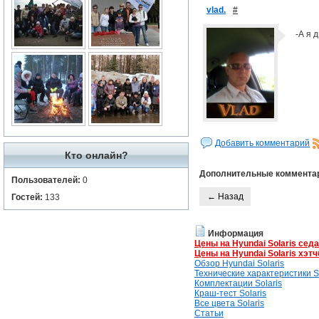
vlad.
#
-А я д
Добавить комментарий
Кто онлайн?
Дополнительные коммента
Пользователей:
0
← Назад
Гостей:
133
Информация
Цены на Hyundai Solaris сед
Цены на Hyundai Solaris хэтч
Обзор Hyundai Solaris
Технические характеристики So
Комплектации Solaris
Краш-тест Solaris
Все цвета Solaris
Статьи