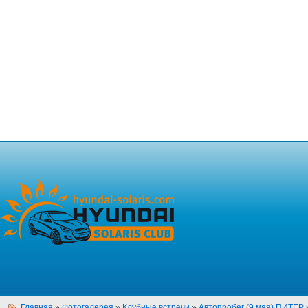
Главная
»
Фотогалерея
»
Клубные встречи
»
Автопробег (9 мая) ПИТЕР